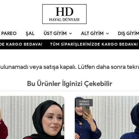
PAREO
ŞAL
ÜST GIYIM
ALT GIYIM
DIŞ GIYI
E KARGO BEDAVA!
TÜM SİPARİŞLERİNİZDE KARGO BEDAVA!
 bulunamadı veya satışa kapalı. Lütfen daha sonra tek
Bu Ürünler İlginizi Çekebilir
KARGO
BEDAVA