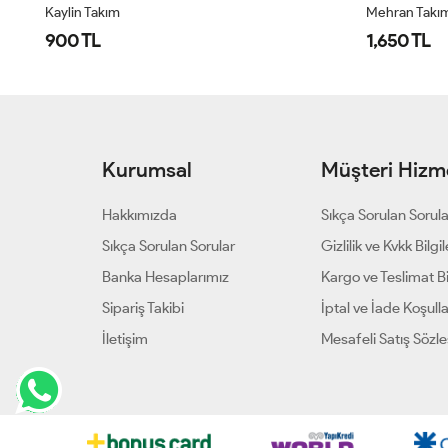
Kaylin Takım
Mehran Takı
900 TL
1,650 TL
Kurumsal
Müşteri Hizme
Hakkımızda
Sıkça Sorulan Sorul
Sıkça Sorulan Sorular
Gizlilik ve Kvkk Bilgil
Banka Hesaplarımız
Kargo ve Teslimat Bil
Sipariş Takibi
İptal ve İade Koşulla
İletişim
Mesafeli Satış Sözl