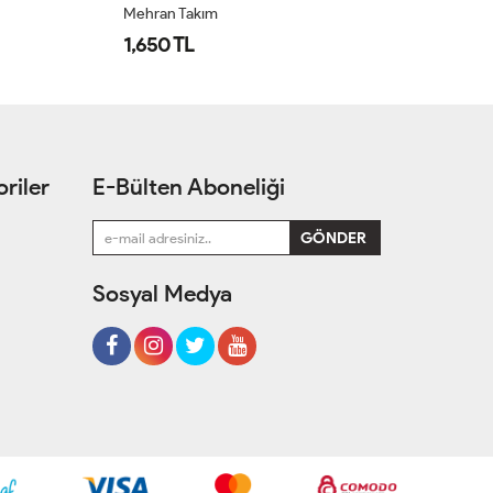
Mehran Takım
Öz
1,650 TL
1
riler
E-Bülten Aboneliği
Sosyal Medya