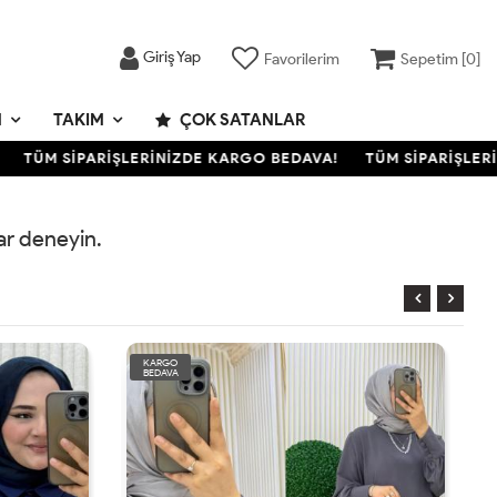
Giriş Yap
Favorilerim
Sepetim [
0
]
M
TAKIM
ÇOK SATANLAR
TÜM SİPARİŞLERİNİZDE KARGO BEDAVA!
TÜM SİPARİŞLERİN
rar deneyin.
KARGO
BEDAVA