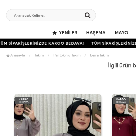
YENILER
HAŞEMA
MAYO
M SİPARİŞLERİNİZDE KARGO BEDAVA!
TÜM SİPARİŞLERİNİZD
Anasayfa
Takım
Pantolonlu Takım
Besra Takım
İlgili ürün
KARGO
KARGO
BEDAVA
BEDAVA