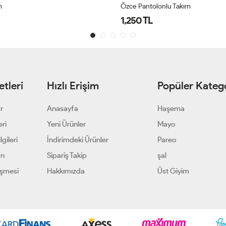
m
Özce Pantolonlu Takım
1,250 TL
tleri
Hızlı Erişim
Popüler Katego
ar
Anasayfa
Haşema
eri
Yeni Ürünler
Mayo
gileri
İndirimdeki Ürünler
Pareo
rı
Sipariş Takip
şal
eşmesi
Hakkımızda
Üst Giyim