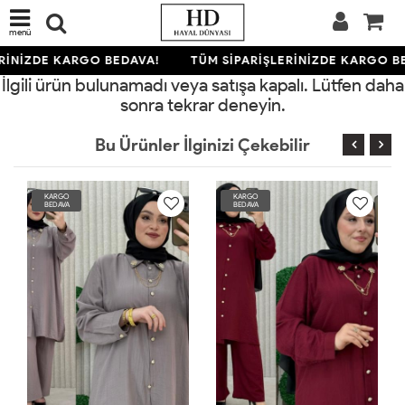
menü
RİNİZDE KARGO BEDAVA!
TÜM SİPARİŞLERİNİZDE KARGO B
İlgili ürün bulunamadı veya satışa kapalı. Lütfen daha
sonra tekrar deneyin.
Bu Ürünler İlginizi Çekebilir
KARGO
KARGO
BEDAVA
BEDAVA