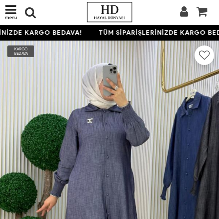
menü
NİZDE KARGO BEDAVA!
TÜM SİPARİŞLERİNİZDE KARGO BED
KARGO
BEDAVA