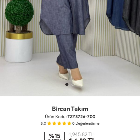
Bircan Takım
Ürün Kodu:
TZY3726-700
5.0
0
Değerlendirme
1,945.82 TL
%15