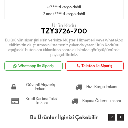
✅**** tl kargo dahil
2 adet **** tl kargo dahil
Ürün Kodu
TZY3726-700
Bu ürünün siparişini sizin yerinize Müşteri Hizmetleri veya WhatsApp
ekibimizin oluşturmasını isterseniz yukarıda yazan Ürün Kodu'nu
aşağıdaki butonlara tıkladıktan sonra ekibimizle görüştüğünüzde
paylaşabilirsiniz.
Whatsapp ile Sipariş
Telefon ile Sipariş
Güvenli Alışveriş
Hızlı Kargo İmkanı
İmkanı
Kredi Kartına Taksit
Kapıda Ödeme İmkanı
İmkanı
Bu Ürünler İlginizi Çekebilir