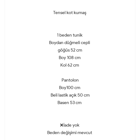
Tensel kot kumaş
1 beden tunik
Boydan düğmeli cepli
göğüs 52 cm
Boy 108 cm
Kol 62 cm
Pantolon
Boy100 cm
Beli lastik açık 50 cm
Basen 53 cm
❌İade yok
Beden değişimi mevcut