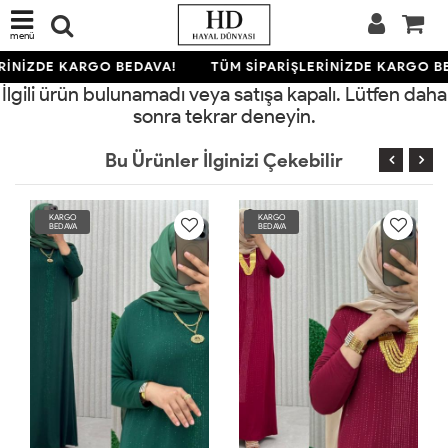
menü
RİNİZDE KARGO BEDAVA!
TÜM SİPARİŞLERİNİZDE KARGO B
İlgili ürün bulunamadı veya satışa kapalı. Lütfen daha
sonra tekrar deneyin.
Bu Ürünler İlginizi Çekebilir
KARGO
KARGO
BEDAVA
BEDAVA