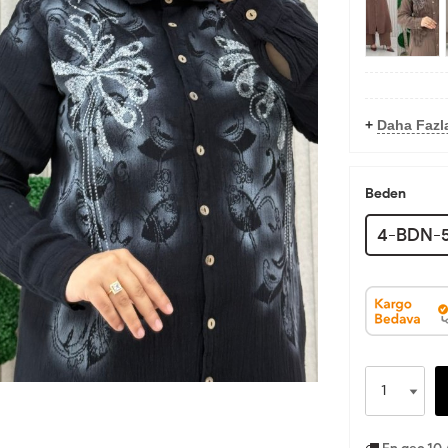
+
Daha Fazla
Beden
4-BDN-