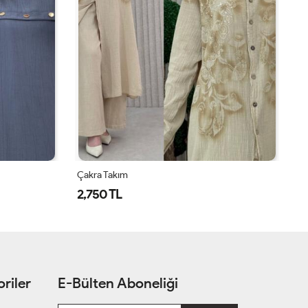
Çakra Takım
Ta
2,750 TL
1
riler
E-Bülten Aboneliği