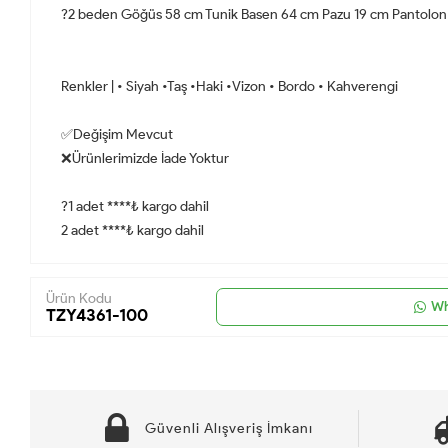
?2 beden Göğüs 58 cm Tunik Basen 64 cm Pazu 19 cm Pantolon
Renkler | • Siyah •Taş •Haki •Vizon • Bordo • Kahverengi
✅Değişim Mevcut
❌Ürünlerimizde İade Yoktur
?1 adet ****₺ kargo dahil
2 adet ****₺ kargo dahil
Ürün Kodu
Wh
TZY4361-100
Güvenli Alışveriş İmkanı