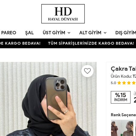
PAREO
ŞAL
ÜST GIYIM
ALT GIYIM
DIŞ GIYI
 KARGO BEDAVA!
TÜM SİPARİŞLERİNİZDE KARGO BEDAVA!
Çakra T
Ürün Kodu:
T
5.0
3
%15
İNDİRİM
Renk Seçenek