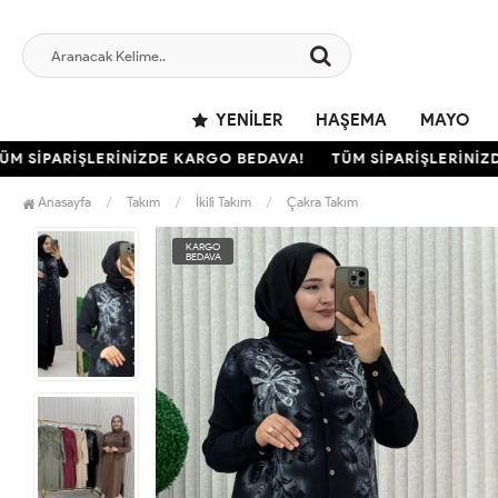
YENILER
HAŞEMA
MAYO
SİPARİŞLERİNİZDE KARGO BEDAVA!
TÜM SİPARİŞLERİNİZDE
Anasayfa
Takım
İkili Takım
Çakra Takım
KARGO
BEDAVA