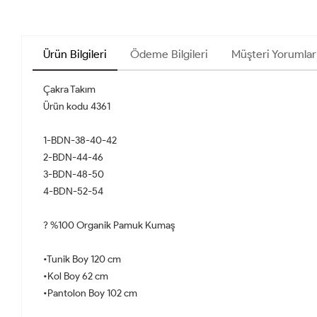
Ürün Bilgileri
Ödeme Bilgileri
Müşteri Yorumlar
Çakra Takım
Ürün kodu 4361
1-BDN-38-40-42
2-BDN-44-46
3-BDN-48-50
4-BDN-52-54
? %100 Organik Pamuk Kumaş
•Tunik Boy 120 cm
•Kol Boy 62 cm
•Pantolon Boy 102 cm