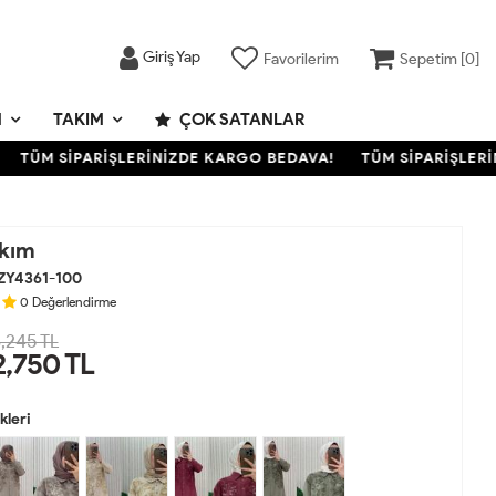
Giriş Yap
Favorilerim
Sepetim [
0
]
M
TAKIM
ÇOK SATANLAR
TÜM SİPARİŞLERİNİZDE KARGO BEDAVA!
TÜM SİPARİŞLERİNİ
akım
ZY4361-100
0
Değerlendirme
,245 TL
2,750
TL
leri