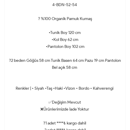
4-BDN-52-54
? %100 Organik Pamuk Kumaş
•Tunik Boy 120 cm
•Kol Boy 62 cm
•Pantolon Boy 102 cm
?2 beden Göğüs 58 cm Tunik Basen 64 cm Pazu 19 cm Pantolon
Bel açık 58 cm
Renkler | • Siyah •Taş •Haki •Vizon • Bordo • Kahverengi
✅Değişim Mevcut
❌Ürünlerimizde İade Yoktur
?1 adet ****₺ kargo dahil