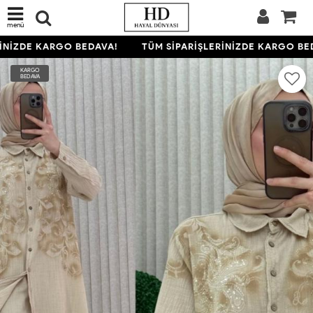
menü
İNİZDE KARGO BEDAVA!
TÜM SİPARİŞLERİNİZDE KARGO BED
KARGO
BEDAVA