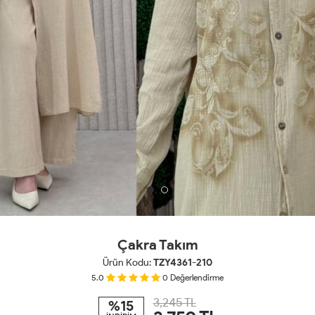
Çakra Takım
Ürün Kodu:
TZY4361-210
5.0
0
Değerlendirme
3,245 TL
%15