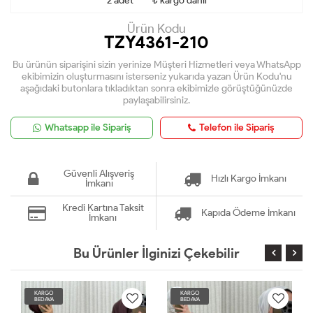
2 adet ****₺ kargo dahil
Ürün Kodu
TZY4361-210
Bu ürünün siparişini sizin yerinize Müşteri Hizmetleri veya WhatsApp
ekibimizin oluşturmasını isterseniz yukarıda yazan Ürün Kodu'nu
aşağıdaki butonlara tıkladıktan sonra ekibimizle görüştüğünüzde
paylaşabilirsiniz.
Whatsapp ile Sipariş
Telefon ile Sipariş
Güvenli Alışveriş
Hızlı Kargo İmkanı
İmkanı
Kredi Kartına Taksit
Kapıda Ödeme İmkanı
İmkanı
Bu Ürünler İlginizi Çekebilir
KARGO
KARGO
BEDAVA
BEDAVA