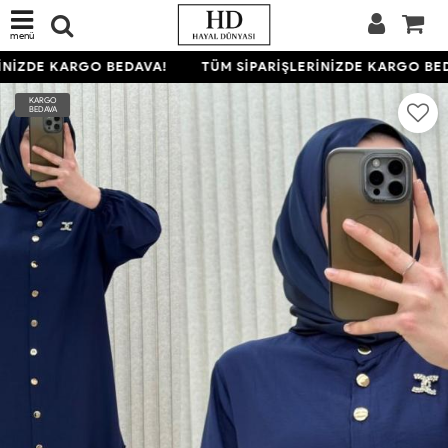
menü
NİZDE KARGO BEDAVA!
TÜM SİPARİŞLERİNİZDE KARGO BED
KARGO
BEDAVA