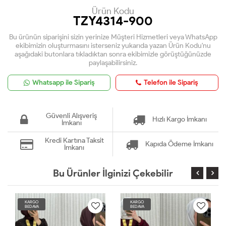
Ürün Kodu
TZY4314-900
Bu ürünün siparişini sizin yerinize Müşteri Hizmetleri veya WhatsApp
ekibimizin oluşturmasını isterseniz yukarıda yazan Ürün Kodu'nu
aşağıdaki butonlara tıkladıktan sonra ekibimizle görüştüğünüzde
paylaşabilirsiniz.
Whatsapp ile Sipariş
Telefon ile Sipariş
Güvenli Alışveriş
Hızlı Kargo İmkanı
İmkanı
Kredi Kartına Taksit
Kapıda Ödeme İmkanı
İmkanı
Bu Ürünler İlginizi Çekebilir
KARGO
KARGO
BEDAVA
BEDAVA