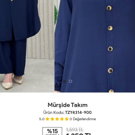
Mürşide Takım
Ürün Kodu:
TZY4314-900
5.0
0
Değerlendirme
1,593 TL
%15