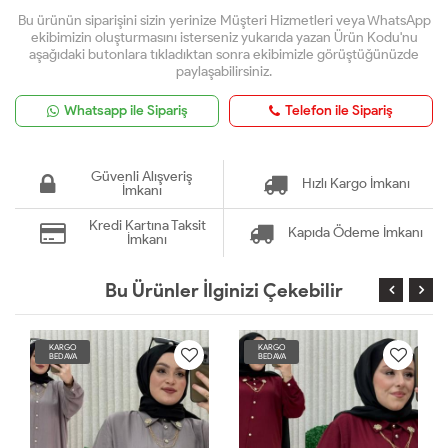
Bu ürünün siparişini sizin yerinize Müşteri Hizmetleri veya WhatsApp
ekibimizin oluşturmasını isterseniz yukarıda yazan Ürün Kodu'nu
aşağıdaki butonlara tıkladıktan sonra ekibimizle görüştüğünüzde
paylaşabilirsiniz.
Whatsapp ile Sipariş
Telefon ile Sipariş
Güvenli Alışveriş
Hızlı Kargo İmkanı
İmkanı
Kredi Kartına Taksit
Kapıda Ödeme İmkanı
İmkanı
Bu Ürünler İlginizi Çekebilir
KARGO
KARGO
BEDAVA
BEDAVA