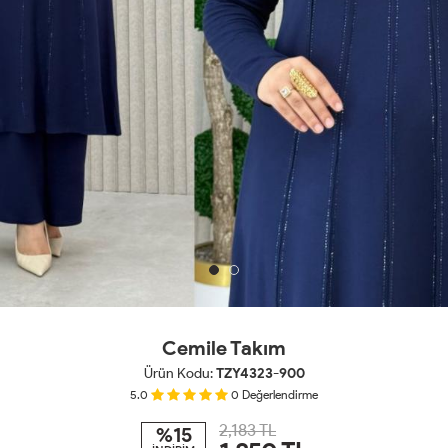
Cemile Takım
Ürün Kodu:
TZY4323-900
5.0
0
Değerlendirme
2,183 TL
%15