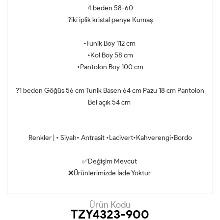
4 beden 58-60
?iki iplik kristal penye Kumaş
•Tunik Boy 112 cm
•Kol Boy 58 cm
•Pantolon Boy 100 cm
?1 beden Göğüs 56 cm Tunik Basen 64 cm Pazu 18 cm Pantolon
Bel açık 54 cm
Renkler | • Siyah• Antrasit •Lacivert•Kahverengi•Bordo
✅Değişim Mevcut
❌Ürünlerimizde İade Yoktur
Ürün Kodu
TZY4323-900