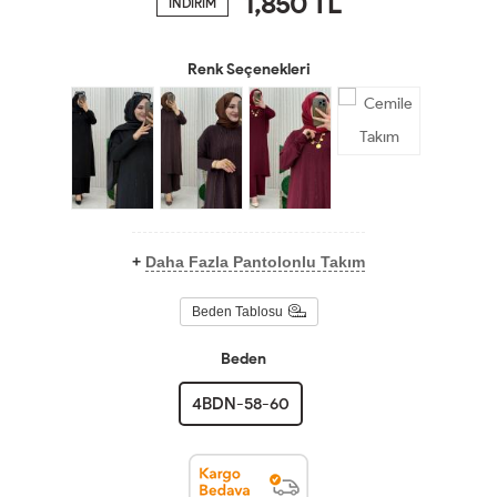
1,850
TL
İNDİRİM
Renk Seçenekleri
+
Daha Fazla Pantolonlu Takım
Beden Tablosu
Beden
4BDN-58-60