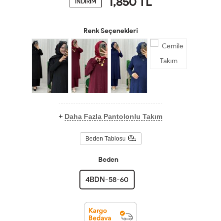
1,850
TL
İNDİRİM
Renk Seçenekleri
+
Daha Fazla Pantolonlu Takım
Beden Tablosu
Beden
4BDN-58-60