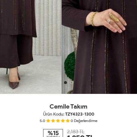
Cemile Takım
Ürün Kodu:
TZY4323-1300
5.0
0
Değerlendirme
2,183 TL
%15