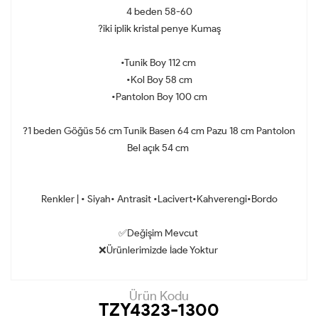
4 beden 58-60
?iki iplik kristal penye Kumaş
•Tunik Boy 112 cm
•Kol Boy 58 cm
•Pantolon Boy 100 cm
?1 beden Göğüs 56 cm Tunik Basen 64 cm Pazu 18 cm Pantolon
Bel açık 54 cm
Renkler | • Siyah• Antrasit •Lacivert•Kahverengi•Bordo
✅Değişim Mevcut
❌Ürünlerimizde İade Yoktur
Ürün Kodu
TZY4323-1300