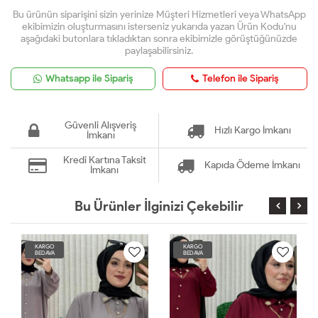
Bu ürünün siparişini sizin yerinize Müşteri Hizmetleri veya WhatsApp
ekibimizin oluşturmasını isterseniz yukarıda yazan Ürün Kodu'nu
aşağıdaki butonlara tıkladıktan sonra ekibimizle görüştüğünüzde
paylaşabilirsiniz.
Whatsapp ile Sipariş
Telefon ile Sipariş
Güvenli Alışveriş
Hızlı Kargo İmkanı
İmkanı
Kredi Kartına Taksit
Kapıda Ödeme İmkanı
İmkanı
Bu Ürünler İlginizi Çekebilir
KARGO
KARGO
BEDAVA
BEDAVA