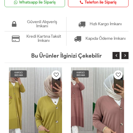
Whatsapp ile Sipariş
Telefon ile Sipariş
Güvenli Alışveriş
Hızlı Kargo İmkanı
İmkanı
Kredi Kartına Taksit
Kapıda Ödeme İmkanı
İmkanı
Bu Ürünler İlginizi Çekebilir
KARGO
KARGO
BEDAVA
BEDAVA