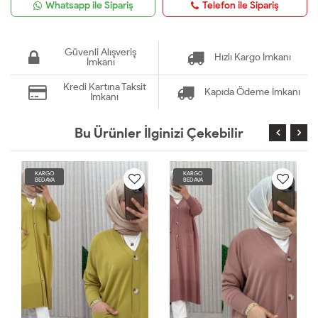
Whatsapp ile Sipariş
Telefon ile Sipariş
Güvenli Alışveriş
Hızlı Kargo İmkanı
İmkanı
Kredi Kartına Taksit
Kapıda Ödeme İmkanı
İmkanı
Bu Ürünler İlginizi Çekebilir
KARGO
KARGO
BEDAVA
BEDAVA