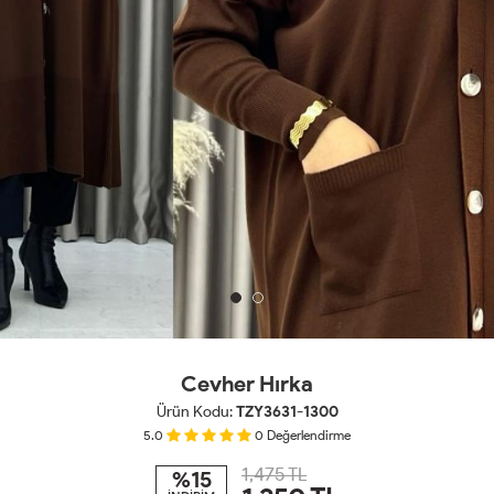
Cevher Hırka
Ürün Kodu:
TZY3631-1300
5.0
0
Değerlendirme
1,475 TL
%15