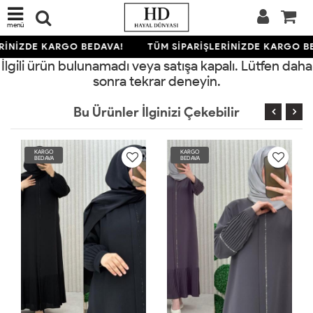
menü
RİNİZDE KARGO BEDAVA!
TÜM SİPARİŞLERİNİZDE KARGO B
İlgili ürün bulunamadı veya satışa kapalı. Lütfen daha
sonra tekrar deneyin.
Bu Ürünler İlginizi Çekebilir
KARGO
KARGO
BEDAVA
BEDAVA