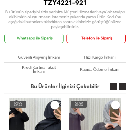
TZY4221-921
Bu ürünün siparişini sizin yerinize Müşteri Hizmetleri veya WhatsApp
ekibimizin oluşturmasını isterseniz yukarıda yazan Ürün Kodu'nu
aşağıdaki butonlara tıkladıktan sonra ekibimizle görüştüğünüzde
paylaşabilirsiniz.
Whatsapp ile Sipariş
Telefon ile Sipariş
Güvenli Alışveriş İmkanı
Hızlı Kargo İmkanı
Kredi Kartına Taksit
Kapıda Ödeme İmkanı
İmkanı
Bu Ürünler İlginizi Çekebilir
KARGO
KARGO
BEDAVA
BEDAVA