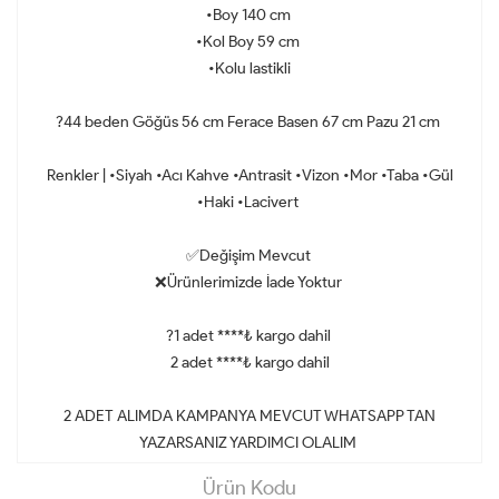
•Boy 140 cm
•Kol Boy 59 cm
•Kolu lastikli
?44 beden Göğüs 56 cm Ferace Basen 67 cm Pazu 21 cm
Renkler | •Siyah •Acı Kahve •Antrasit •Vizon •Mor •Taba •Gül
•Haki •Lacivert
✅Değişim Mevcut
❌Ürünlerimizde İade Yoktur
?1 adet ****₺ kargo dahil
2 adet ****₺ kargo dahil
2 ADET ALIMDA KAMPANYA MEVCUT WHATSAPP TAN
YAZARSANIZ YARDIMCI OLALIM
Ürün Kodu