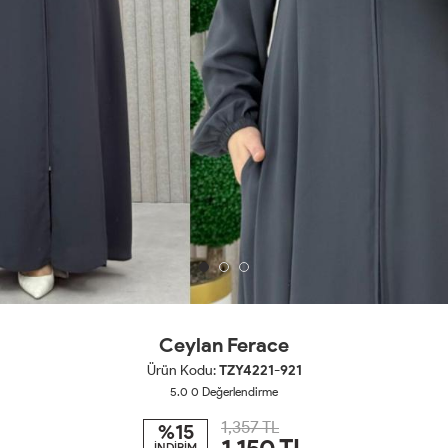
Ceylan Ferace
Ürün Kodu:
TZY4221-921
5.0
0
Değerlendirme
1,357 TL
%15
1,150
TL
İNDİRİM