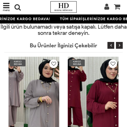
menü
RİNİZDE KARGO BEDAVA!
TÜM SİPARİŞLERİNİZDE KARGO B
İlgili ürün bulunamadı veya satışa kapalı. Lütfen daha
sonra tekrar deneyin.
Bu Ürünler İlginizi Çekebilir
KARGO
KARGO
BEDAVA
BEDAVA