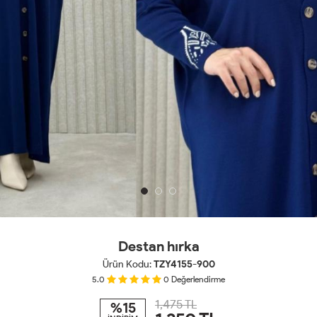
Destan hırka
Ürün Kodu:
TZY4155-900
5.0
0
Değerlendirme
1,475 TL
%15