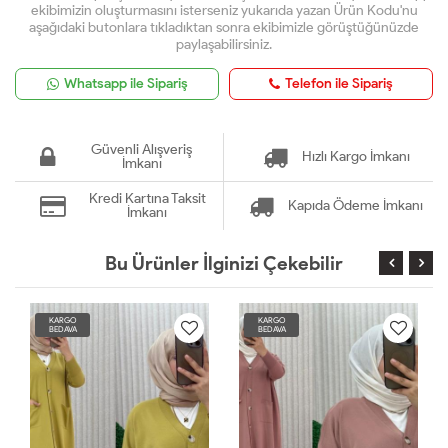
ekibimizin oluşturmasını isterseniz yukarıda yazan Ürün Kodu'nu
aşağıdaki butonlara tıkladıktan sonra ekibimizle görüştüğünüzde
paylaşabilirsiniz.
Whatsapp ile Sipariş
Telefon ile Sipariş
Güvenli Alışveriş
Hızlı Kargo İmkanı
İmkanı
Kredi Kartına Taksit
Kapıda Ödeme İmkanı
İmkanı
Bu Ürünler İlginizi Çekebilir
KARGO
KARGO
BEDAVA
BEDAVA