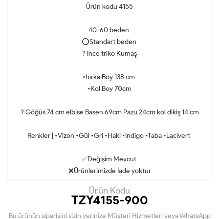
Ürün kodu 4155
40-60 beden
⭕️Standart beden
? ince triko Kumaş
•hırka Boy 138 cm
•Kol Boy 70cm
? Göğüs 74 cm elbise Basen 69cm Pazu 24cm kol dikiş 14 cm
Renkler | •Vizon •Gül •Gri •Haki •İndigo •Taba •Lacivert
✅Değişim Mevcut
❌Ürünlerimizde İade yoktur
Ürün Kodu
TZY4155-900
Bu ürünün siparişini sizin yerinize Müşteri Hizmetleri veya WhatsApp