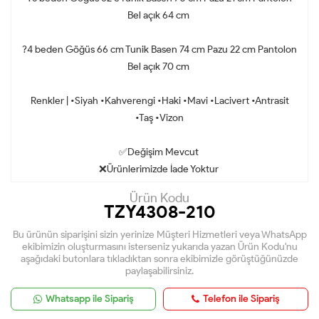
Bel açık 64 cm
?4 beden Göğüs 66 cm Tunik Basen 74 cm Pazu 22 cm Pantolon
Bel açık 70 cm
Renkler | •Siyah •Kahverengi •Haki •Mavi •Lacivert •Antrasit
•Taş •Vizon
✅Değişim Mevcut
❌Ürünlerimizde İade Yoktur
Ürün Kodu
TZY4308-210
Bu ürünün siparişini sizin yerinize Müşteri Hizmetleri veya WhatsApp
ekibimizin oluşturmasını isterseniz yukarıda yazan Ürün Kodu'nu
aşağıdaki butonlara tıkladıktan sonra ekibimizle görüştüğünüzde
paylaşabilirsiniz.
Whatsapp ile Sipariş
Telefon ile Sipariş