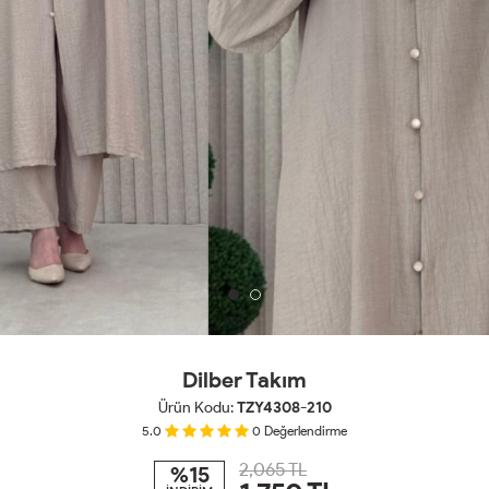
Dilber Takım
Ürün Kodu:
TZY4308-210
5.0
0
Değerlendirme
2,065 TL
%15