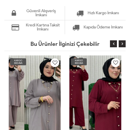
Güvenli Alışveriş
Hızlı Kargo İmkanı
İmkanı
Kredi Kartına Taksit
Kapıda Ödeme İmkanı
İmkanı
Bu Ürünler İlginizi Çekebilir
KARGO
KARGO
BEDAVA
BEDAVA