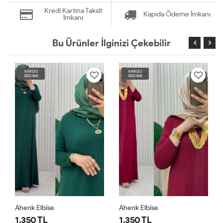
Kredi Kartına Taksit
Kapıda Ödeme İmkanı
İmkanı
Bu Ürünler İlginizi Çekebilir
KARGO
KARGO
BEDAVA
BEDAVA
Ahenk Elbise
Ahenk Elbise
1,350 TL
1,350 TL