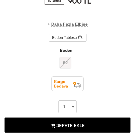
900
TL
İNDİRİM
+
Daha Fazla Elbise
Beden Tablosu
Beden
52
SEPETE EKLE