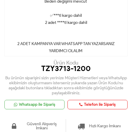
Beden değişimi mevcut
✅***tl kargo dahil
2 adet ****tl kargo dahil
2 ADET KAMPANYA VAR WHATSAPP TAN YAZARSANIZ
YARDIMCI OLALIM
Ürün Kodu
TZY3713-1200
Bu ürünün siparişini sizin yerinize Müşteri Hizmetleri veya WhatsApp
ekibimizin oluşturmasını isterseniz yukarıda yazan Ürün Kodu'nu
aşağıdaki butonlara tıkladıktan sonra ekibimizle görüştüğünüzde
paylaşabilirsiniz.
Whatsapp ile Sipariş
Telefon ile Sipariş
Güvenli Alışveriş
Hızlı Kargo İmkanı
İmkanı