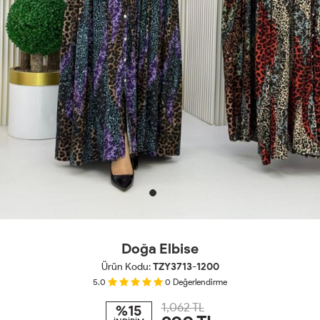
Doğa Elbise
Ürün Kodu:
TZY3713-1200
5.0
0
Değerlendirme
1,062 TL
%15