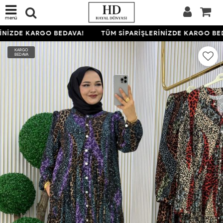
menü
İNİZDE KARGO BEDAVA!
TÜM SİPARİŞLERİNİZDE KARGO BED
KARGO
BEDAVA