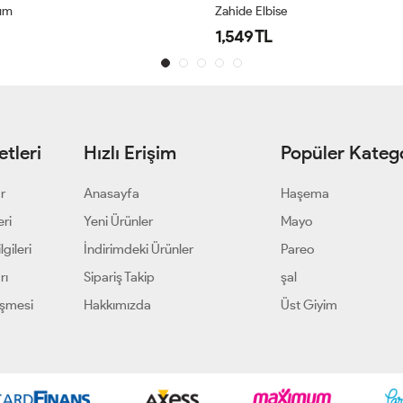
kım
Zahide Elbise
1,549 TL
tleri
Hızlı Erişim
Popüler Katego
ar
Anasayfa
Haşema
eri
Yeni Ürünler
Mayo
gileri
İndirimdeki Ürünler
Pareo
rı
Sipariş Takip
şal
eşmesi
Hakkımızda
Üst Giyim