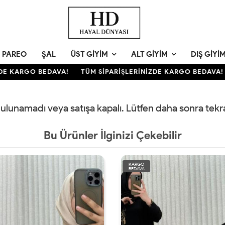
PAREO
ŞAL
ÜST GIYIM
ALT GIYIM
DIŞ GIYI
E KARGO BEDAVA!
TÜM SİPARİŞLERİNİZDE KARGO BEDAVA!
 bulunamadı veya satışa kapalı. Lütfen daha sonra tek
Bu Ürünler İlginizi Çekebilir
KARGO
BEDAVA