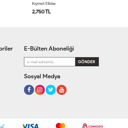
Kıymet Elbise
Ay
2,750 TL
1
riler
E-Bülten Aboneliği
Sosyal Medya