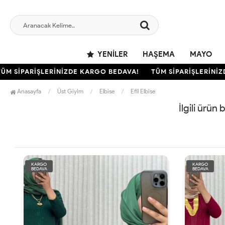
YENILER
HAŞEMA
MAYO
M SİPARİŞLERİNİZDE KARGO BEDAVA!
TÜM SİPARİŞLERİNİZD
Anasayfa
Üst Giyim
Elbise
Efil Elbise
İlgili ürün
KARGO
KARGO
BEDAVA
BEDAVA