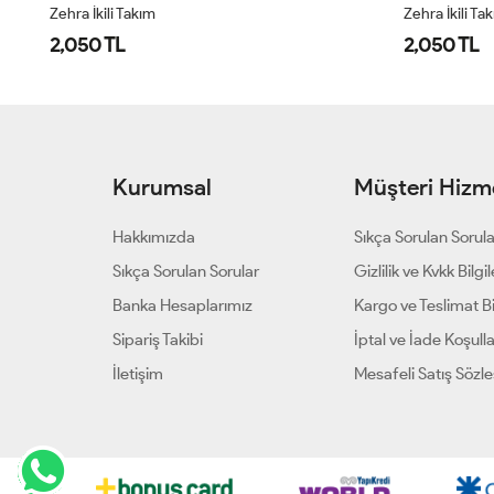
Zehra İkili Takım
Zehra İkili Ta
2,050 TL
2,050 TL
Kurumsal
Müşteri Hizme
Hakkımızda
Sıkça Sorulan Sorul
Sıkça Sorulan Sorular
Gizlilik ve Kvkk Bilgil
Banka Hesaplarımız
Kargo ve Teslimat Bil
Sipariş Takibi
İptal ve İade Koşulla
İletişim
Mesafeli Satış Sözl