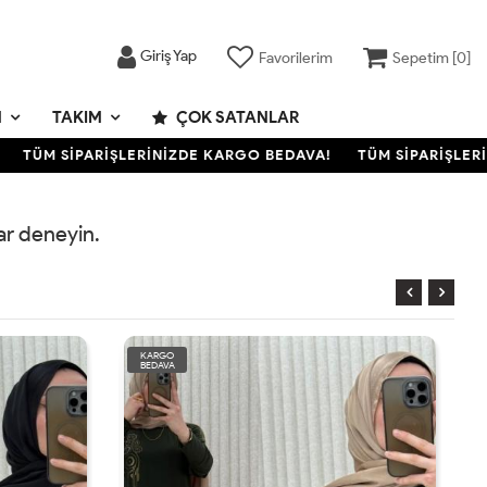
Giriş Yap
Favorilerim
Sepetim [
0
]
M
TAKIM
ÇOK SATANLAR
TÜM SİPARİŞLERİNİZDE KARGO BEDAVA!
TÜM SİPARİŞLERİN
rar deneyin.
KARGO
BEDAVA