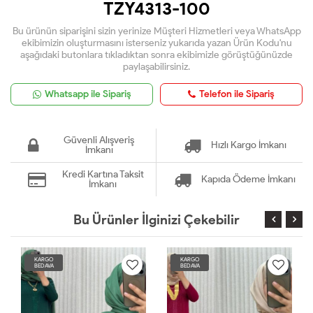
TZY4313-100
Bu ürünün siparişini sizin yerinize Müşteri Hizmetleri veya WhatsApp
ekibimizin oluşturmasını isterseniz yukarıda yazan Ürün Kodu'nu
aşağıdaki butonlara tıkladıktan sonra ekibimizle görüştüğünüzde
paylaşabilirsiniz.
Whatsapp ile Sipariş
Telefon ile Sipariş
Güvenli Alışveriş
Hızlı Kargo İmkanı
İmkanı
Kredi Kartına Taksit
Kapıda Ödeme İmkanı
İmkanı
Bu Ürünler İlginizi Çekebilir
KARGO
KARGO
BEDAVA
BEDAVA