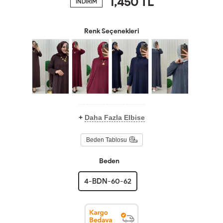
1,450
TL
İNDİRİM
Renk Seçenekleri
+
Daha Fazla Elbise
Beden Tablosu
Beden
4-BDN-60-62