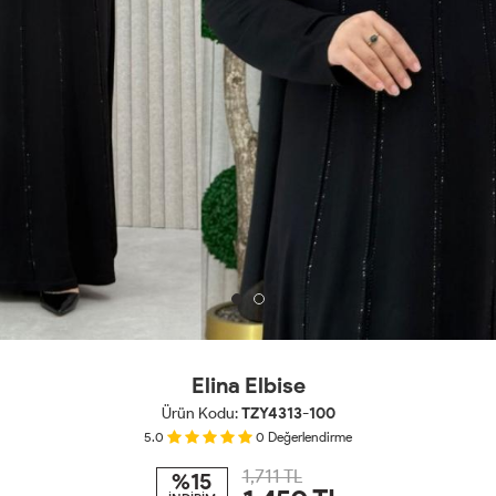
Elina Elbise
Ürün Kodu:
TZY4313-100
5.0
0
Değerlendirme
1,711 TL
%15