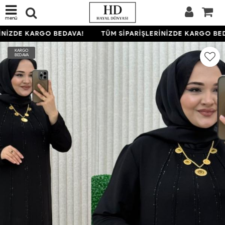
menü
NİZDE KARGO BEDAVA!
TÜM SİPARİŞLERİNİZDE KARGO BED
KARGO
BEDAVA