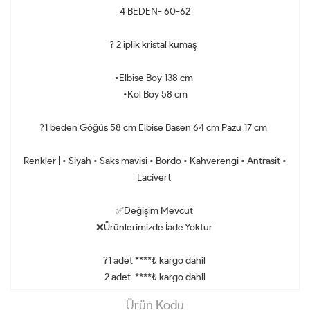
4 BEDEN- 60-62
? 2 iplik kristal kumaş
•Elbise Boy 138 cm
•Kol Boy 58 cm
?1 beden Göğüs 58 cm Elbise Basen 64 cm Pazu 17 cm
Renkler | • Siyah • Saks mavisi • Bordo • Kahverengi • Antrasit •
Lacivert
✅Değişim Mevcut
❌Ürünlerimizde İade Yoktur
?1 adet ****₺ kargo dahil
2 adet ****₺ kargo dahil
Ürün Kodu