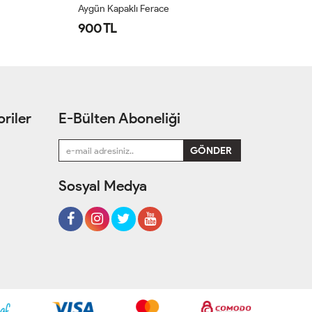
Aygün Kapaklı Ferace
Su
900 TL
1
riler
E-Bülten Aboneliği
Sosyal Medya