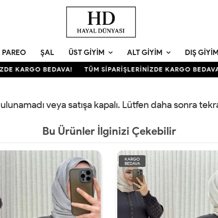
PAREO
ŞAL
ÜST GIYIM
ALT GIYIM
DIŞ GIYI
ZDE KARGO BEDAVA!
TÜM SİPARİŞLERİNİZDE KARGO BEDAVA!
 bulunamadı veya satışa kapalı. Lütfen daha sonra tek
Bu Ürünler İlginizi Çekebilir
KARGO
BEDAVA