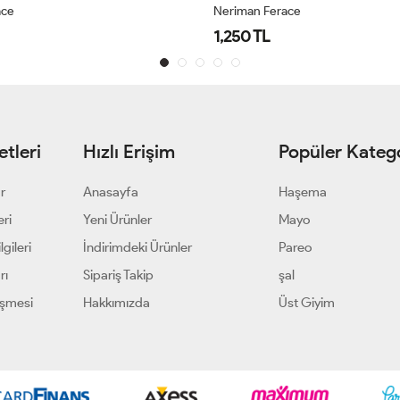
ace
Neriman Ferace
1,250 TL
tleri
Hızlı Erişim
Popüler Katego
ar
Anasayfa
Haşema
eri
Yeni Ürünler
Mayo
gileri
İndirimdeki Ürünler
Pareo
rı
Sipariş Takip
şal
eşmesi
Hakkımızda
Üst Giyim