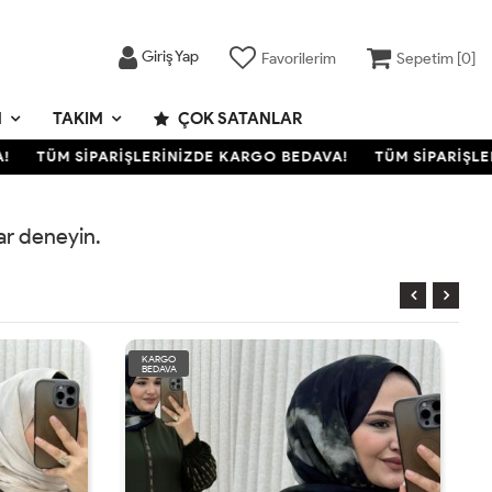
Giriş Yap
Favorilerim
Sepetim [
0
]
M
TAKIM
ÇOK SATANLAR
TÜM SİPARİŞLERİNİZDE KARGO BEDAVA!
TÜM SİPARİŞLER
rar deneyin.
KARGO
BEDAVA