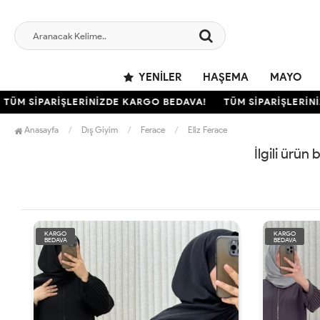
YENILER
HAŞEMA
MAYO
ÜM SİPARİŞLERİNİZDE KARGO BEDAVA!
TÜM SİPARİŞLERİNİ
Anasayfa
Dış Giyim
Ferace
Eliz Ferace
İlgili ürün
KARGO
KARGO
BEDAVA
BEDAVA