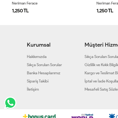
Neriman Ferace
Neriman Fer
1,250 TL
1,250 TL
Kurumsal
Müşteri Hizme
Hakkımızda
Sıkça Sorulan Sorul
Sıkça Sorulan Sorular
Gizlilik ve Kvkk Bilgil
Banka Hesaplarımız
Kargo ve Teslimat Bil
Sipariş Takibi
İptal ve İade Koşulla
İletişim
Mesafeli Satış Sözl