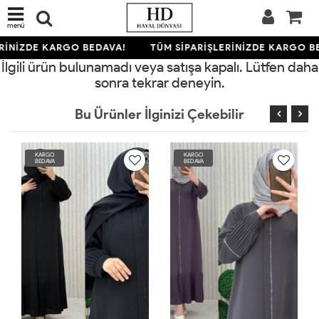
menü
RİNİZDE KARGO BEDAVA!
TÜM SİPARİŞLERİNİZDE KARGO B
İlgili ürün bulunamadı veya satışa kapalı. Lütfen daha
sonra tekrar deneyin.
Bu Ürünler İlginizi Çekebilir
KARGO
KARGO
BEDAVA
BEDAVA