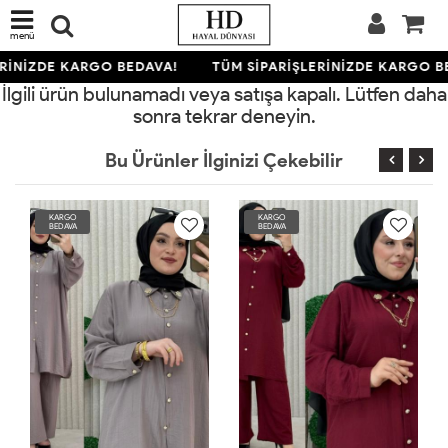
menü
RİNİZDE KARGO BEDAVA!
TÜM SİPARİŞLERİNİZDE KARGO B
İlgili ürün bulunamadı veya satışa kapalı. Lütfen daha
sonra tekrar deneyin.
Bu Ürünler İlginizi Çekebilir
KARGO
KARGO
BEDAVA
BEDAVA