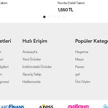
Takım
Nurda Etekli Takım
1,550 TL
tleri
Hızlı Erişim
Popüler Katego
ar
Anasayfa
Haşema
eri
Yeni Ürünler
Mayo
gileri
İndirimdeki Ürünler
Pareo
rı
Sipariş Takip
şal
eşmesi
Hakkımızda
Üst Giyim