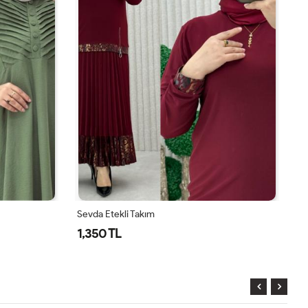
Sevda Etekli Takım
Be
1,350 TL
1