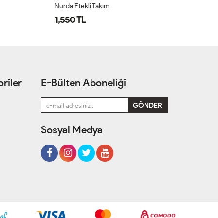
Nurda Etekli Takım
Nu
1,550 TL
1
riler
E-Bülten Aboneliği
Sosyal Medya