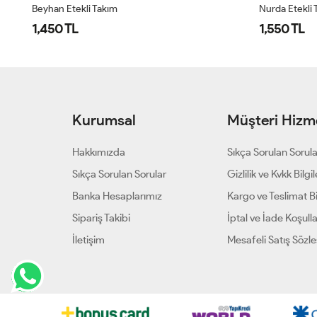
Beyhan Etekli Takım
Nurda Etekli 
1,450 TL
1,550 TL
Kurumsal
Müşteri Hizme
Hakkımızda
Sıkça Sorulan Sorul
Sıkça Sorulan Sorular
Gizlilik ve Kvkk Bilgil
Banka Hesaplarımız
Kargo ve Teslimat Bil
Sipariş Takibi
İptal ve İade Koşulla
İletişim
Mesafeli Satış Sözl