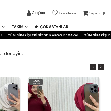
Giriş Yap
Favorilerim
Sepetim [
0
]
M
TAKIM
ÇOK SATANLAR
TÜM SİPARİŞLERİNİZDE KARGO BEDAVA!
TÜM SİPARİŞLER
rar deneyin.
KARGO
BEDAVA