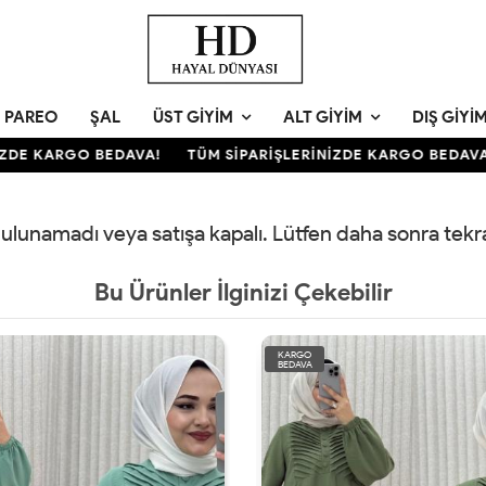
PAREO
ŞAL
ÜST GIYIM
ALT GIYIM
DIŞ GIYI
ZDE KARGO BEDAVA!
TÜM SİPARİŞLERİNİZDE KARGO BEDAVA!
 bulunamadı veya satışa kapalı. Lütfen daha sonra tek
Bu Ürünler İlginizi Çekebilir
KARGO
BEDAVA