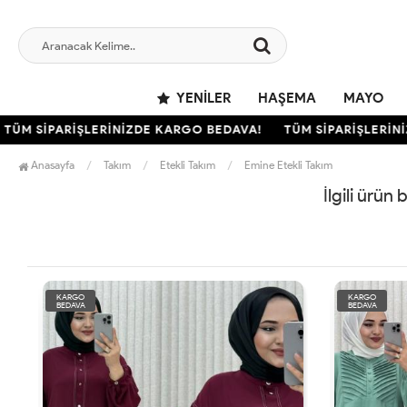
YENILER
HAŞEMA
MAYO
ÜM SİPARİŞLERİNİZDE KARGO BEDAVA!
TÜM SİPARİŞLERİNİ
Anasayfa
Takım
Etekli Takım
Emine Etekli Takım
İlgili ürün
KARGO
KARGO
BEDAVA
BEDAVA