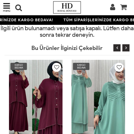
menü
RİNİZDE KARGO BEDAVA!
TÜM SİPARİŞLERİNİZDE KARGO B
İlgili ürün bulunamadı veya satışa kapalı. Lütfen daha
sonra tekrar deneyin.
Bu Ürünler İlginizi Çekebilir
KARGO
KARGO
BEDAVA
BEDAVA