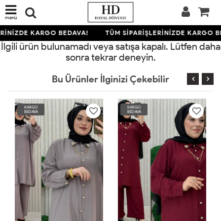
menü
RİNİZDE KARGO BEDAVA!
TÜM SİPARİŞLERİNİZDE KARGO B
İlgili ürün bulunamadı veya satışa kapalı. Lütfen daha
sonra tekrar deneyin.
Bu Ürünler İlginizi Çekebilir
KARGO
KARGO
BEDAVA
BEDAVA