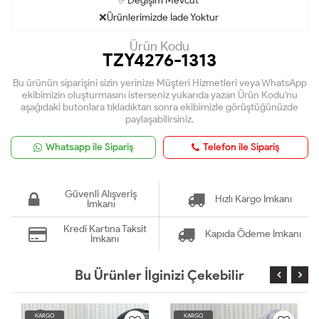
✅Değişim Mevcut
❌Ürünlerimizde İade Yoktur
Ürün Kodu
TZY4276-1313
Bu ürünün siparişini sizin yerinize Müşteri Hizmetleri veya WhatsApp
ekibimizin oluşturmasını isterseniz yukarıda yazan Ürün Kodu'nu
aşağıdaki butonlara tıkladıktan sonra ekibimizle görüştüğünüzde
paylaşabilirsiniz.
Whatsapp ile Sipariş
Telefon ile Sipariş
Güvenli Alışveriş
Hızlı Kargo İmkanı
İmkanı
Kredi Kartına Taksit
Kapıda Ödeme İmkanı
İmkanı
Bu Ürünler İlginizi Çekebilir
KARGO
KARGO