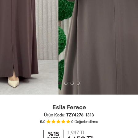
Esila Ferace
Ürün Kodu:
TZY4276-1313
5.0
0
Değerlendirme
1,947 TL
%15