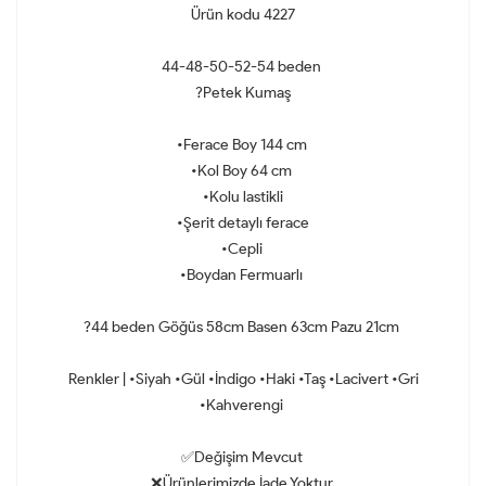
Ürün kodu 4227
44-48-50-52-54 beden
?Petek Kumaş
•Ferace Boy 144 cm
•Kol Boy 64 cm
•Kolu lastikli
•Şerit detaylı ferace
•Cepli
•Boydan Fermuarlı
?44 beden Göğüs 58cm Basen 63cm Pazu 21cm
Renkler | •Siyah •Gül •İndigo •Haki •Taş •Lacivert •Gri
•Kahverengi
✅Değişim Mevcut
❌Ürünlerimizde İade Yoktur