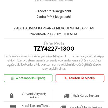
?1 adet ****₺ kargo dahil
2 adet ****₺ kargo dahil
2 ADET ALIMDA KAMPANYA MEVCUT WHATSAPP TAN
YAZARSANIZ YARDIMCI OLALIM
Ürün Kodu
TZY4227-1300
Bu ürünün siparişini sizin yerinize Müşteri Hizmetleri veya WhatsApp
ekibimizin oluşturmasını isterseniz yukarıda yazan Ürün Kodu'nu
aşağıdaki butonlara tıkladıktan sonra ekibimizle görüştüğünüzde
paylaşabilirsiniz.
Whatsapp ile Sipariş
Telefon ile Sipariş
Güvenli Alışveriş
Hızlı Kargo İmkanı
İmkanı
Kredi Kartına Taksit
Kapıda Ödeme İmkanı