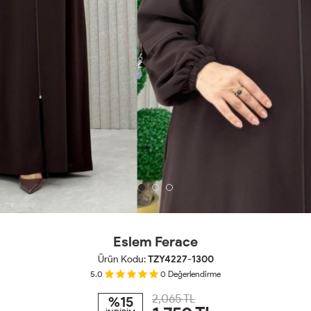
Eslem Ferace
Ürün Kodu:
TZY4227-1300
5.0
0
Değerlendirme
2,065 TL
%15