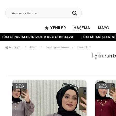
YENILER
HAŞEMA
MAYO
ÜM SİPARİŞLERİNİZDE KARGO BEDAVA!
TÜM SİPARİŞLERİNİZ
Anasayfa
Takım
Pantolonlu Takım
Esra Takım
İlgili ürün
KARGO
KARGO
BEDAVA
BEDAVA