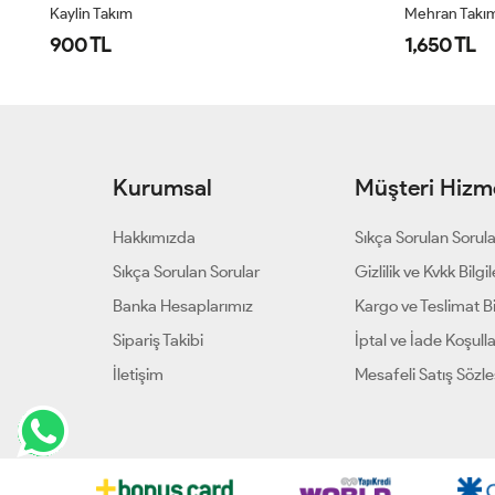
Kaylin Takım
Mehran Takı
900 TL
1,650 TL
Kurumsal
Müşteri Hizme
Hakkımızda
Sıkça Sorulan Sorul
Sıkça Sorulan Sorular
Gizlilik ve Kvkk Bilgil
Banka Hesaplarımız
Kargo ve Teslimat Bil
Sipariş Takibi
İptal ve İade Koşulla
İletişim
Mesafeli Satış Sözl