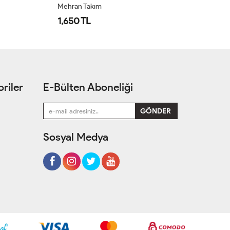
Mehran Takım
Öz
1,650 TL
1
riler
E-Bülten Aboneliği
Sosyal Medya