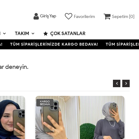
Giriş Yap
Favorilerim
Sepetim [
0
]
M
TAKIM
ÇOK SATANLAR
TÜM SİPARİŞLERİNİZDE KARGO BEDAVA!
TÜM SİPARİŞLER
rar deneyin.
KARGO
BEDAVA