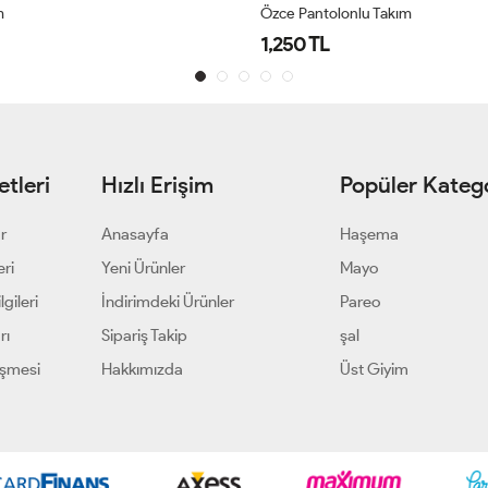
m
Özce Pantolonlu Takım
1,250 TL
tleri
Hızlı Erişim
Popüler Katego
ar
Anasayfa
Haşema
eri
Yeni Ürünler
Mayo
gileri
İndirimdeki Ürünler
Pareo
rı
Sipariş Takip
şal
eşmesi
Hakkımızda
Üst Giyim