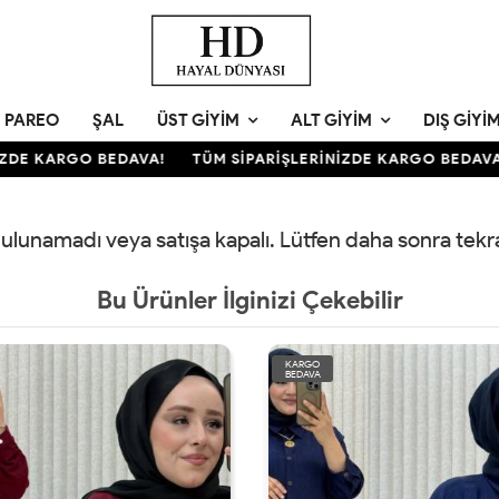
PAREO
ŞAL
ÜST GIYIM
ALT GIYIM
DIŞ GIYI
DE KARGO BEDAVA!
TÜM SİPARİŞLERİNİZDE KARGO BEDAVA!
 bulunamadı veya satışa kapalı. Lütfen daha sonra tek
Bu Ürünler İlginizi Çekebilir
KARGO
BEDAVA