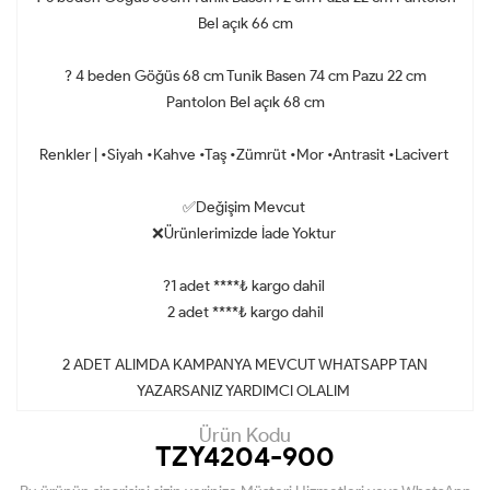
Bel açık 66 cm
? 4 beden Göğüs 68 cm Tunik Basen 74 cm Pazu 22 cm
Pantolon Bel açık 68 cm
Renkler | •Siyah •Kahve •Taş •Zümrüt •Mor •Antrasit •Lacivert
✅Değişim Mevcut
❌Ürünlerimizde İade Yoktur
?1 adet ****₺ kargo dahil
2 adet ****₺ kargo dahil
2 ADET ALIMDA KAMPANYA MEVCUT WHATSAPP TAN
YAZARSANIZ YARDIMCI OLALIM
Ürün Kodu
TZY4204-900