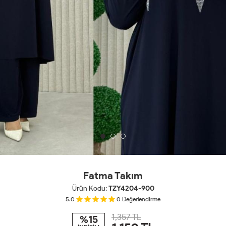
Fatma Takım
Ürün Kodu:
TZY4204-900
5.0
0
Değerlendirme
1,357 TL
%15