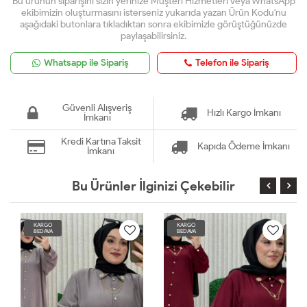
Bu ürünün siparişini sizin yerinize Müşteri Hizmetleri veya WhatsApp
ekibimizin oluşturmasını isterseniz yukarıda yazan Ürün Kodu'nu
aşağıdaki butonlara tıkladıktan sonra ekibimizle görüştüğünüzde
paylaşabilirsiniz.
Whatsapp ile Sipariş
Telefon ile Sipariş
Güvenli Alışveriş
Hızlı Kargo İmkanı
İmkanı
Kredi Kartına Taksit
Kapıda Ödeme İmkanı
İmkanı
Bu Ürünler İlginizi Çekebilir
KARGO
KARGO
BEDAVA
BEDAVA