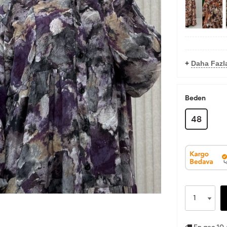
+
Daha Fazla
Beden
48