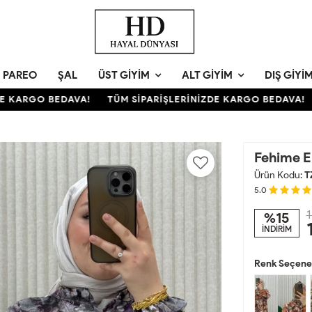
PAREO
ŞAL
ÜST GIYIM
ALT GIYIM
DIŞ GIYI
KARGO BEDAVA!
TÜM SİPARİŞLERİNİZDE KARGO BEDAVA!
T
Fehime E
Ürün Kodu:
T
5.0
1
%15
İNDİRİM
Renk Seçenek