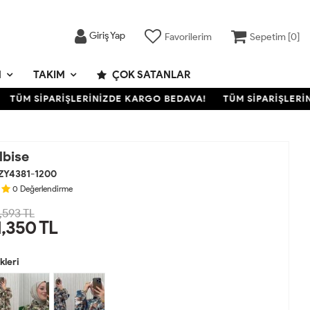
Giriş Yap
Favorilerim
Sepetim [
0
]
M
TAKIM
ÇOK SATANLAR
ÜM SİPARİŞLERİNİZDE KARGO BEDAVA!
TÜM SİPARİŞLERİNİZ
lbise
ZY4381-1200
0
Değerlendirme
,593 TL
1,350
TL
leri