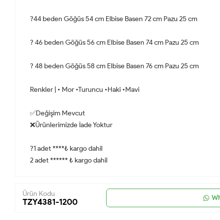
?44 beden Göğüs 54 cm Elbise Basen 72 cm Pazu 25 cm
? 46 beden Göğüs 56 cm Elbise Basen 74 cm Pazu 25 cm
? 48 beden Göğüs 58 cm Elbise Basen 76 cm Pazu 25 cm
Renkler | • Mor •Turuncu •Haki •Mavi
✅Değişim Mevcut
❌Ürünlerimizde İade Yoktur
?1 adet ****₺ kargo dahil
2 adet ****** ₺ kargo dahil
Ürün Kodu
Wh
TZY4381-1200