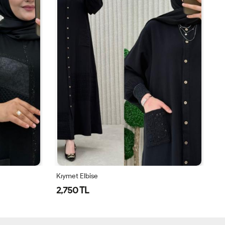
Kıymet Elbise
Ay
2,750 TL
1