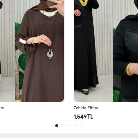
kım
Zahide Elbise
1,549 TL