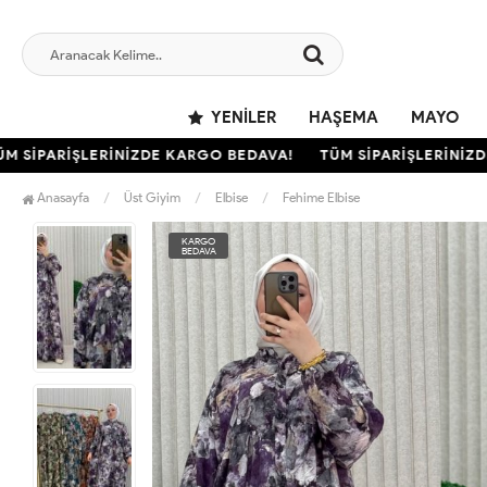
YENILER
HAŞEMA
MAYO
İPARİŞLERİNİZDE KARGO BEDAVA!
TÜM SİPARİŞLERİNİZDE 
Anasayfa
Üst Giyim
Elbise
Fehime Elbise
KARGO
BEDAVA