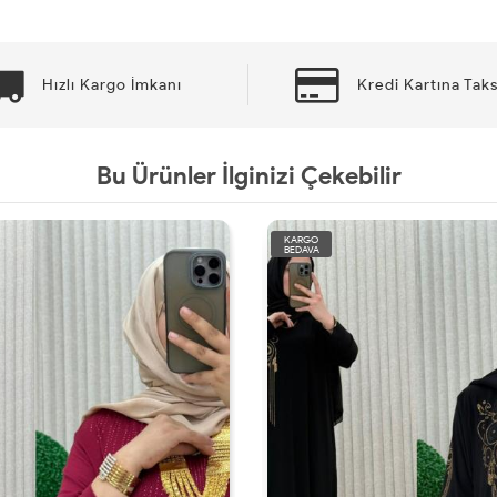
Hızlı Kargo İmkanı
Kredi Kartına Taks
Bu Ürünler İlginizi Çekebilir
KARGO
BEDAVA