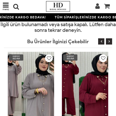
menü
RİNİZDE KARGO BEDAVA!
TÜM SİPARİŞLERİNİZDE KARGO B
İlgili ürün bulunamadı veya satışa kapalı. Lütfen daha
sonra tekrar deneyin.
Bu Ürünler İlginizi Çekebilir
KARGO
KARGO
BEDAVA
BEDAVA