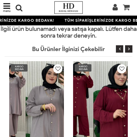
menü
RİNİZDE KARGO BEDAVA!
TÜM SİPARİŞLERİNİZDE KARGO B
İlgili ürün bulunamadı veya satışa kapalı. Lütfen daha
sonra tekrar deneyin.
Bu Ürünler İlginizi Çekebilir
KARGO
KARGO
BEDAVA
BEDAVA