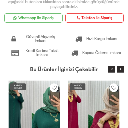
aşağıdaki butonlara tıkladıktan sonra ekibimizle görüştüğünüzde
paylaşabilirsiniz.
Whatsapp ile Sipariş
Telefon ile Sipariş
Güvenli Alışveriş
Hızlı Kargo İmkanı
İmkanı
Kredi Kartına Taksit
Kapıda Ödeme İmkanı
İmkanı
Bu Ürünler İlginizi Çekebilir
KARGO
KARGO
BEDAVA
BEDAVA