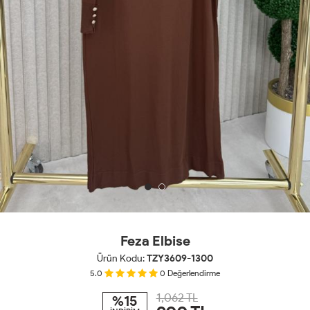
Feza Elbise
Ürün Kodu:
TZY3609-1300
5.0
0
Değerlendirme
1,062 TL
%15