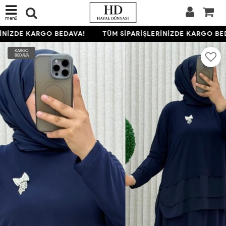
menü
NİZDE KARGO BEDAVA!
TÜM SİPARİŞLERİNİZDE KARGO BED
KARGO
BEDAVA