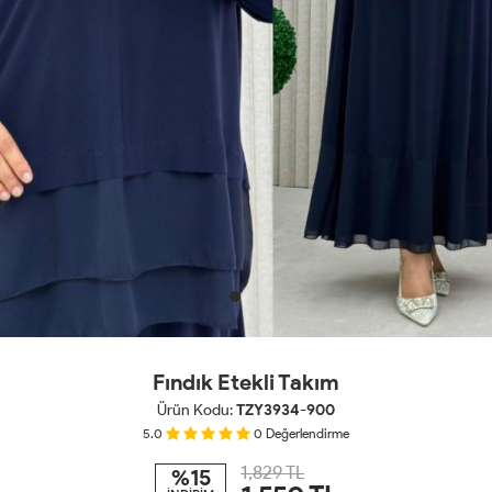
Fındık Etekli Takım
Ürün Kodu:
TZY3934-900
5.0
0
Değerlendirme
1,829 TL
%15