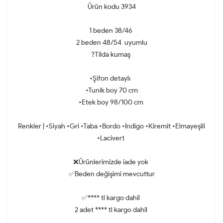
Ürün kodu 3934
1 beden 38/46
2 beden 48/54 uyumlu
?Tilda kumaş
•Şifon detaylı
•Tunik boy 70 cm
•Etek boy 98/100 cm
Renkler | •Siyah •Gri •Taba •Bordo •İndigo •Kiremit •Elmayeşili
•Lacivert
❌Ürünlerimizde iade yok
✅Beden değişimi mevcuttur
✅**** tl kargo dahil
2 adet **** tl kargo dahil