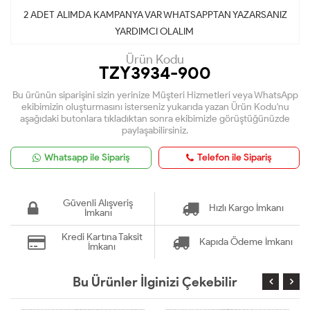
2 ADET ALIMDA KAMPANYA VAR WHATSAPPTAN YAZARSANIZ
YARDIMCI OLALIM
Ürün Kodu
TZY3934-900
Bu ürünün siparişini sizin yerinize Müşteri Hizmetleri veya WhatsApp
ekibimizin oluşturmasını isterseniz yukarıda yazan Ürün Kodu'nu
aşağıdaki butonlara tıkladıktan sonra ekibimizle görüştüğünüzde
paylaşabilirsiniz.
Whatsapp ile Sipariş
Telefon ile Sipariş
Güvenli Alışveriş
Hızlı Kargo İmkanı
İmkanı
Kredi Kartına Taksit
Kapıda Ödeme İmkanı
İmkanı
Bu Ürünler İlginizi Çekebilir