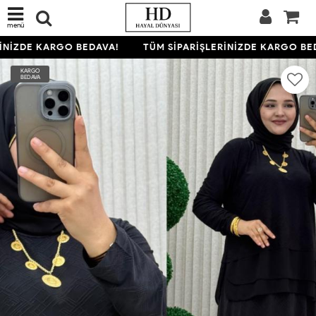
menü
İNİZDE KARGO BEDAVA!
TÜM SİPARİŞLERİNİZDE KARGO BED
KARGO
BEDAVA