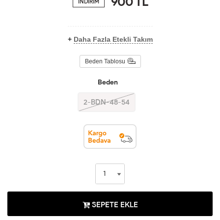
900
TL
İNDİRİM
+
Daha Fazla Etekli Takım
Beden Tablosu
Beden
2-BDN-48-54
SEPETE EKLE