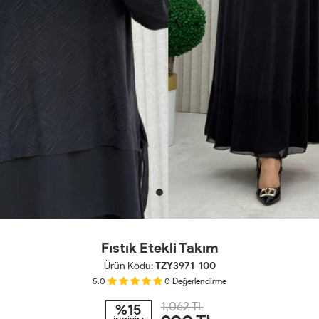
Fıstık Etekli Takım
Ürün Kodu:
TZY3971-100
5.0
0
Değerlendirme
1,062 TL
%15