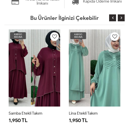
Kapıda Ödeme İmkanı
İmkanı
Bu Ürünler İlginizi Çekebilir
KARGO
KARGO
BEDAVA
BEDAVA
Samba Etekli Takım
Lina Etekli Takım
1,950 TL
1,950 TL