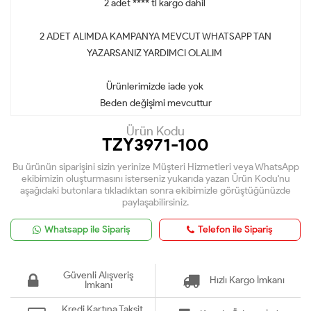
2 adet **** tl kargo dahil
2 ADET ALIMDA KAMPANYA MEVCUT WHATSAPP TAN
YAZARSANIZ YARDIMCI OLALIM
Ürünlerimizde iade yok
Beden değişimi mevcuttur
Ürün Kodu
TZY3971-100
Bu ürünün siparişini sizin yerinize Müşteri Hizmetleri veya WhatsApp
ekibimizin oluşturmasını isterseniz yukarıda yazan Ürün Kodu'nu
aşağıdaki butonlara tıkladıktan sonra ekibimizle görüştüğünüzde
paylaşabilirsiniz.
Whatsapp ile Sipariş
Telefon ile Sipariş
Güvenli Alışveriş
Hızlı Kargo İmkanı
İmkanı
Kredi Kartına Taksit