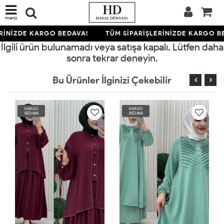
menü
RİNİZDE KARGO BEDAVA!
TÜM SİPARİŞLERİNİZDE KARGO B
İlgili ürün bulunamadı veya satışa kapalı. Lütfen daha
sonra tekrar deneyin.
Bu Ürünler İlginizi Çekebilir
KARGO
KARGO
BEDAVA
BEDAVA