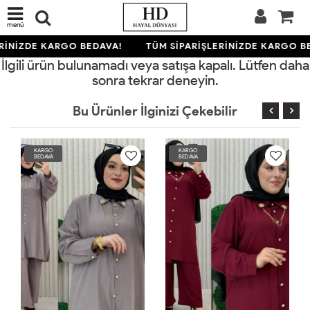
menü
RİNİZDE KARGO BEDAVA!
TÜM SİPARİŞLERİNİZDE KARGO B
İlgili ürün bulunamadı veya satışa kapalı. Lütfen daha
sonra tekrar deneyin.
Bu Ürünler İlginizi Çekebilir
KARGO
KARGO
BEDAVA
BEDAVA