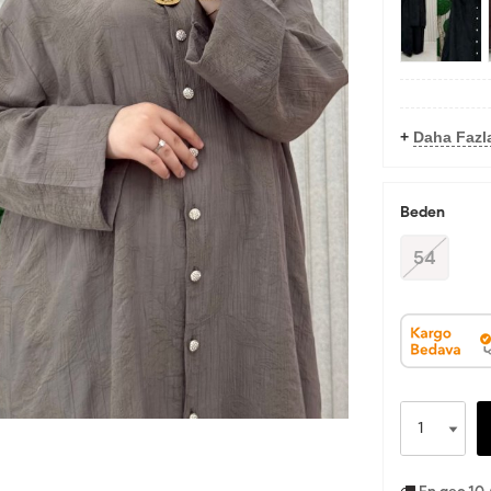
+
Daha Fazl
Beden
54