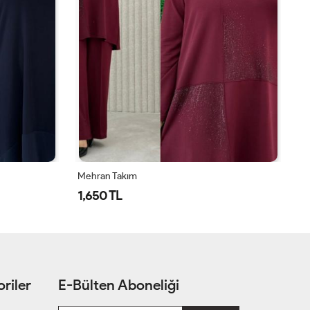
Mehran Takım
Öz
1,650 TL
1
riler
E-Bülten Aboneliği