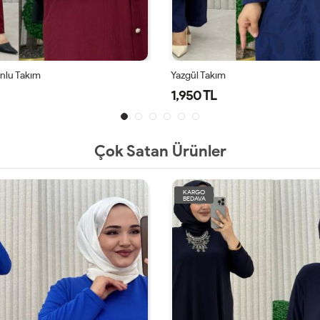
Yazgül Takım
Alya
1,950 TL
1,9
Çok Satan Ürünler
KARGO
BEDAVA