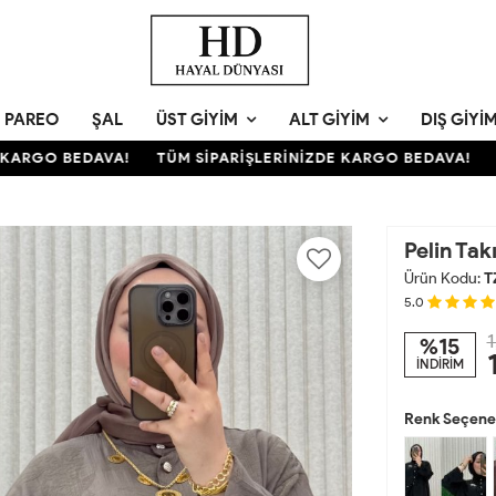
PAREO
ŞAL
ÜST GIYIM
ALT GIYIM
DIŞ GIYI
RGO BEDAVA!
TÜM SİPARİŞLERİNİZDE KARGO BEDAVA!
TÜM
Pelin Tak
Ürün Kodu:
T
5.0
1
%15
İNDİRİM
Renk Seçenek