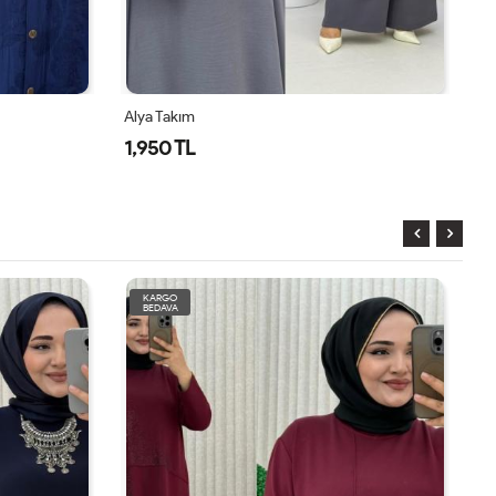
 Takım
Alya Takım
50 TL
1,950 TL
KARGO
BEDAVA