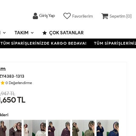
Giriş Yap
Favorilerim
Sepetim [
0
]
M
TAKIM
ÇOK SATANLAR
 SİPARİŞLERİNİZDE KARGO BEDAVA!
TÜM SİPARİŞLERİNİZD
ım
ZY4383-1313
0
Değerlendirme
,947 TL
1,650
TL
leri