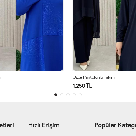
m
Özce Pantolonlu Takım
1,250 TL
tleri
Hızlı Erişim
Popüler Katego