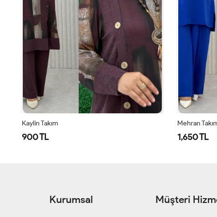
Kaylin Takım
Mehran Takı
900 TL
1,650 TL
Kurumsal
Müşteri Hizme