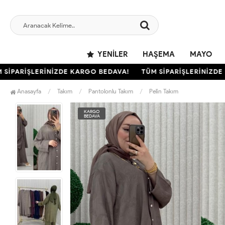
YENILER
HAŞEMA
MAYO
PARİŞLERİNİZDE KARGO BEDAVA!
TÜM SİPARİŞLERİNİZDE KA
Anasayfa
Takım
Pantolonlu Takım
Pelin Takım
KARGO
BEDAVA