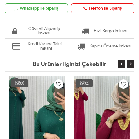
Whatsapp ile Sipariş
Telefon ile Sipariş
Güvenli Alışveriş
Hızlı Kargo İmkanı
İmkanı
Kredi Kartına Taksit
Kapıda Ödeme İmkanı
İmkanı
Bu Ürünler İlginizi Çekebilir
KARGO
KARGO
BEDAVA
BEDAVA