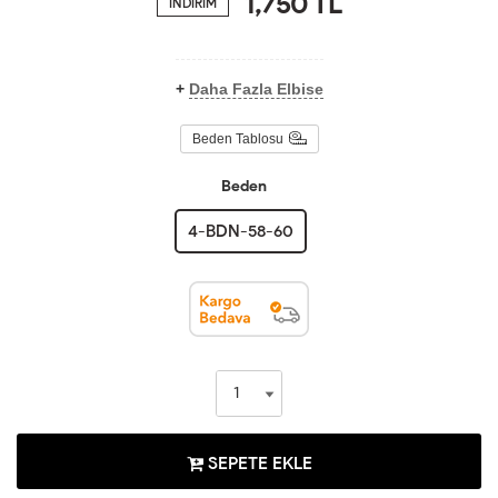
1,750
TL
İNDİRİM
+
Daha Fazla Elbise
Beden Tablosu
Beden
4-BDN-58-60
SEPETE EKLE