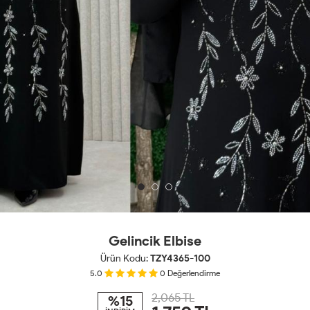
Gelincik Elbise
Ürün Kodu:
TZY4365-100
5.0
0
Değerlendirme
2,065 TL
%15