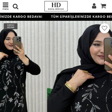
menü
İNİZDE KARGO BEDAVA!
TÜM SİPARİŞLERİNİZDE KARGO BED
KARGO
BEDAVA