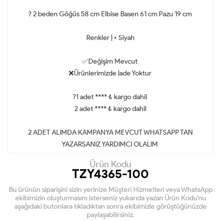
? 2 beden Göğüs 58 cm Elbise Basen 61 cm Pazu 19 cm
Renkler | • Siyah
✅Değişim Mevcut
❌Ürünlerimizde İade Yoktur
?1 adet **** ₺ kargo dahil
2 adet **** ₺ kargo dahil
2 ADET ALIMDA KAMPANYA MEVCUT WHATSAPP TAN
YAZARSANIZ YARDIMCI OLALIM
Ürün Kodu
TZY4365-100
Bu ürünün siparişini sizin yerinize Müşteri Hizmetleri veya WhatsApp
ekibimizin oluşturmasını isterseniz yukarıda yazan Ürün Kodu'nu
aşağıdaki butonlara tıkladıktan sonra ekibimizle görüştüğünüzde
paylaşabilirsiniz.