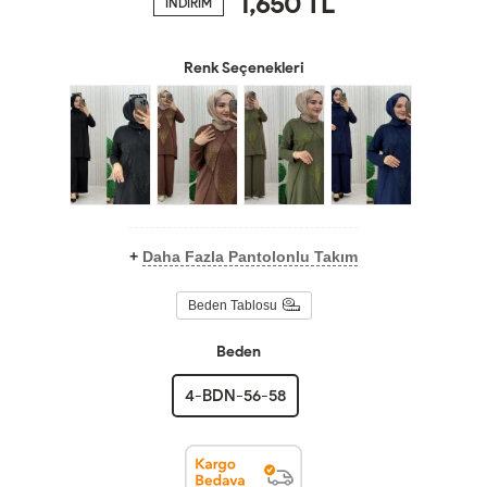
1,650
TL
İNDİRİM
Renk Seçenekleri
+
Daha Fazla Pantolonlu Takım
Beden Tablosu
Beden
4-BDN-56-58