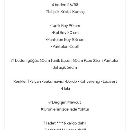
4 beden 56/58
?İki İplik Kristal Kumaş
•Tunik Boy 90 cm
•Kol Boy 80 cm
•Pantolon Boy 105 cm
•Pantolon Cepli
?1 beden göğüs 60cm Tunik Basen 60cm Pazu 23cm Pantolon
Bel açık 56cm
Renkler | •Siyah •Saks mavisi •Bordo •Kahverengi •Lacivert
•Haki
✅Değişim Mevcut
❌Ürünlerimizde İade Yoktur
?1 adet ****₺ kargo dahil