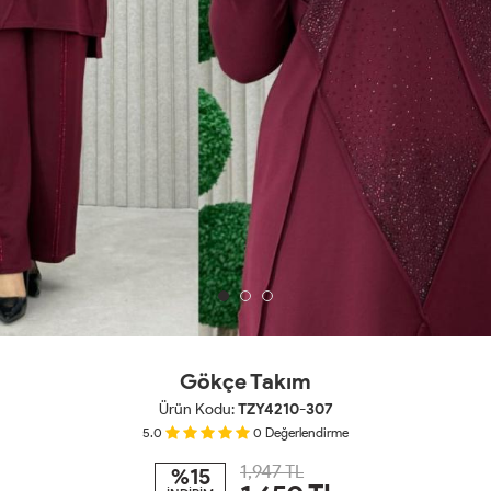
Gökçe Takım
Ürün Kodu:
TZY4210-307
5.0
0
Değerlendirme
1,947 TL
%15