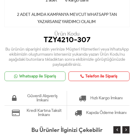
2 adet ****₺ kargo dahil
2 ADET ALIMDA KAMPANYA MEVCUT WHATSAPP TAN
YAZARSANIZ YARDIMCI OLALIM
Ürün Kodu
TZY4210-307
Bu ürünün siparişini sizin yerinize Müşteri Hizmetleri veya WhatsApp
ekibimizin oluşturmasını isterseniz yukarıda yazan Ürün Kodu'nu
aşağıdaki butonlara tıkladıktan sonra ekibimizle görüştüğünüzde
paylaşabilirsiniz.
Whatsapp ile Sipariş
Telefon ile Sipariş
Güvenli Alışveriş
Hızlı Kargo İmkanı
İmkanı
Kredi Kartına Taksit
Kapıda Ödeme İmkanı
İmkanı
Bu Ürünler İlginizi Çekebilir