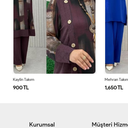
Kaylin Takım
Mehran Takı
900 TL
1,650 TL
Kurumsal
Müşteri Hizme