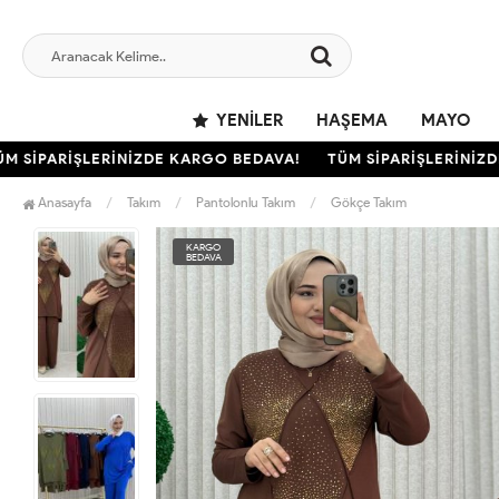
YENILER
HAŞEMA
MAYO
SİPARİŞLERİNİZDE KARGO BEDAVA!
TÜM SİPARİŞLERİNİZDE 
Anasayfa
Takım
Pantolonlu Takım
Gökçe Takım
KARGO
BEDAVA