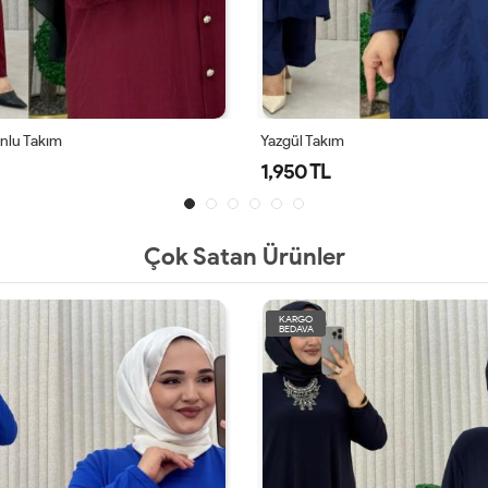
ım
Yazgül Takım
1,950 TL
Çok Satan Ürünler
KARGO
BEDAVA