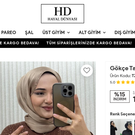
PAREO
ŞAL
ÜST GIYIM
ALT GIYIM
DIŞ GIYI
KARGO BEDAVA!
TÜM SİPARİŞLERİNİZDE KARGO BEDAVA!
T
Gökçe T
Ürün Kodu:
T
5.0
1
%15
İNDİRİM
Renk Seçenek