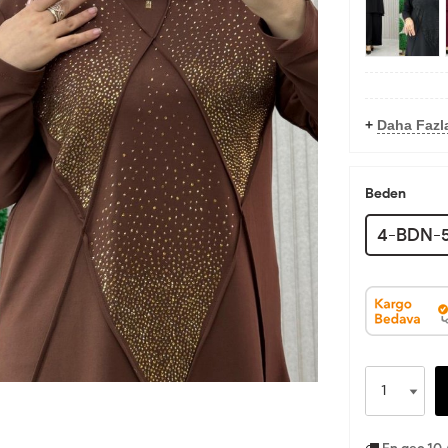
+
Daha Fazl
Beden
4-BDN-5