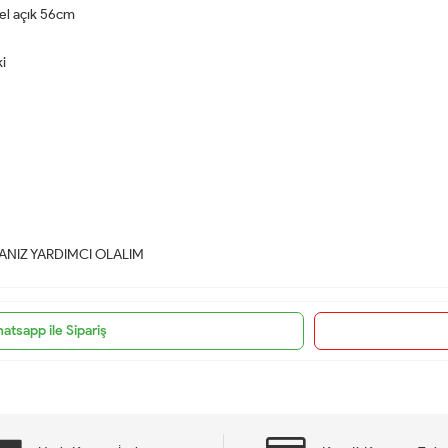
el açık 56cm
i
NIZ YARDIMCI OLALIM
atsapp ile Sipariş