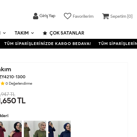
Giriş Yap
Favorilerim
Sepetim [
0
]
M
TAKIM
ÇOK SATANLAR
ÜM SİPARİŞLERİNİZDE KARGO BEDAVA!
TÜM SİPARİŞLERİNİ
akım
ZY4210-1300
0
Değerlendirme
,947 TL
1,650
TL
leri