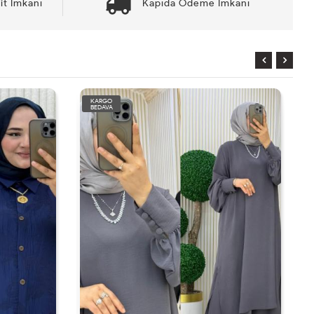
it İmkanı
Kapıda Ödeme İmkanı
KARGO
KARGO
BEDAVA
BEDAVA