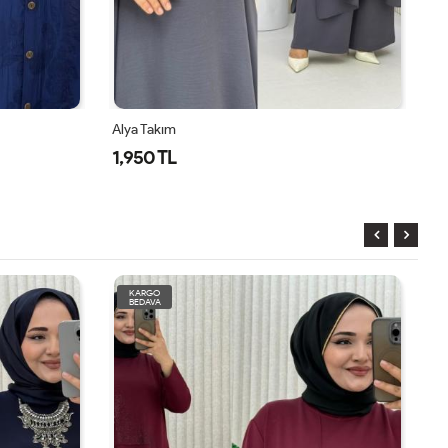
Alya Takım
Alya Takı
1,950 TL
1,950 T
KARGO
BEDAVA