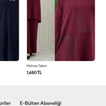
Mehran Takım
Öz
1,650 TL
1
riler
E-Bülten Aboneliği