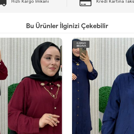
Hızlı Kargo İmkanı
Kredi Kartına Taks
Bu Ürünler İlginizi Çekebilir
KARGO
BEDAVA