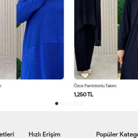
m
Özce Pantolonlu Takım
1,250 TL
tleri
Hızlı Erişim
Popüler Katego