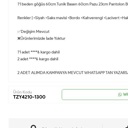
?1 beden göğüs 60cm Tunik Basen 60cm Pazu 23cm Pantolon B
Renkler | •Siyah •Saks mavisi •Bordo •Kahverengi •Lacivert •Hak
✅Değişim Mevcut
❌Ürünlerimizde İade Yoktur
?1 adet ****₺ kargo dahil
2 adet ****₺ kargo dahil
2 ADET ALIMDA KAMPANYA MEVCUT WHATSAPP TAN YAZARSA
Ürün Kodu
Wh
TZY4210-1300