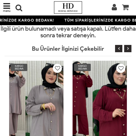
menü
RİNİZDE KARGO BEDAVA!
TÜM SİPARİŞLERİNİZDE KARGO B
İlgili ürün bulunamadı veya satışa kapalı. Lütfen daha
sonra tekrar deneyin.
Bu Ürünler İlginizi Çekebilir
KARGO
KARGO
BEDAVA
BEDAVA