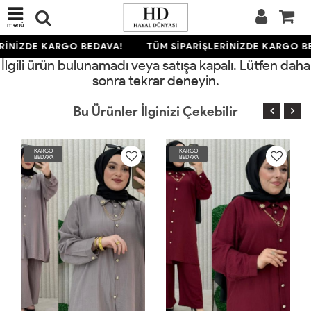
menü
RİNİZDE KARGO BEDAVA!
TÜM SİPARİŞLERİNİZDE KARGO B
İlgili ürün bulunamadı veya satışa kapalı. Lütfen daha
sonra tekrar deneyin.
Bu Ürünler İlginizi Çekebilir
KARGO
KARGO
BEDAVA
BEDAVA