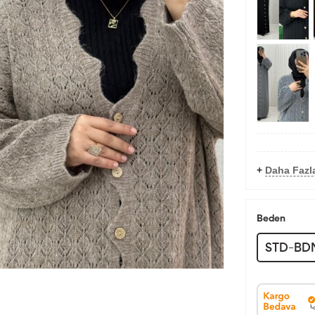
+
Daha Fazla
Beden
STD-BD