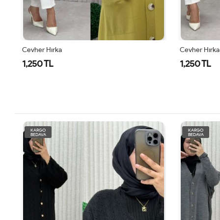
Cevher Hırka
C
1,250 TL
KARGO
KARGO
BEDAVA
BEDAVA