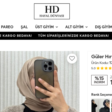
PAREO
ŞAL
ÜST GIYIM
ALT GIYIM
DIŞ GIYI
KARGO BEDAVA!
TÜM SİPARİŞLERİNİZDE KARGO BEDAVA!
T
Güler Hı
Ürün Kodu:
T
5.0
2
%15
İNDİRİM
Renk Seçenek