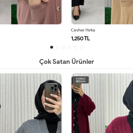
evher Hırka
Cevher Hırka
1,250 TL
1,250 TL
Çok Satan Ürünler
KARGO
BEDAVA