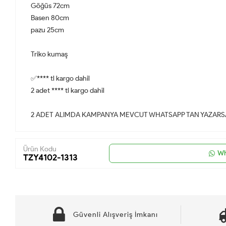
Göğüs 72cm
Basen 80cm
pazu 25cm
Triko kumaş
✅**** tl kargo dahil
2 adet **** tl kargo dahil
2 ADET ALIMDA KAMPANYA MEVCUT WHATSAPP TAN YAZARSA
Ürün Kodu
Wh
TZY4102-1313
Güvenli Alışveriş İmkanı