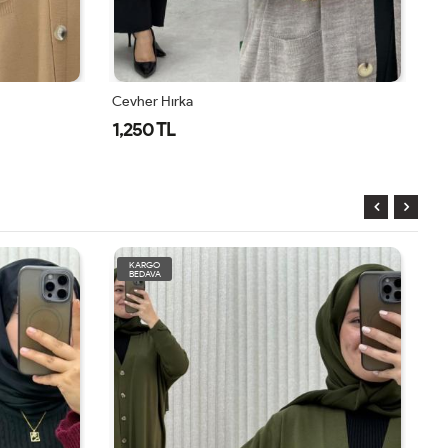
Cevher Hırka
1,250 TL
KARGO
BEDAVA