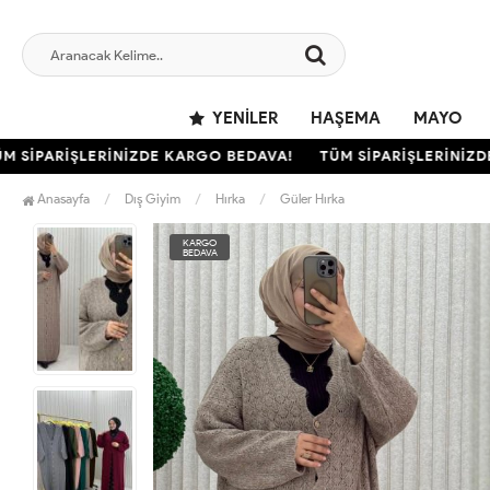
YENILER
HAŞEMA
MAYO
SİPARİŞLERİNİZDE KARGO BEDAVA!
TÜM SİPARİŞLERİNİZDE 
Anasayfa
Dış Giyim
Hırka
Güler Hırka
KARGO
BEDAVA