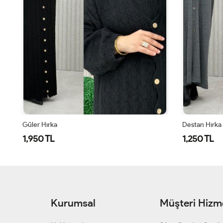
Güler Hırka
Destan Hırka
1,950 TL
1,250 TL
Kurumsal
Müşteri Hizme