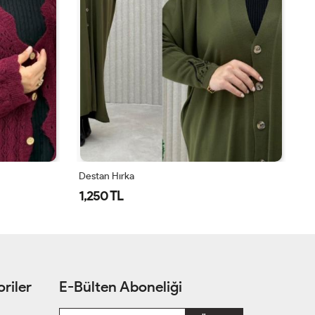
Destan Hırka
Gü
1,250 TL
1
riler
E-Bülten Aboneliği