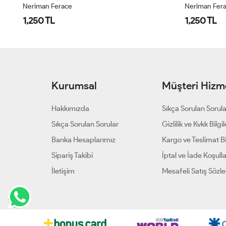
Neriman Ferace
Neriman Fer
1,250 TL
1,250 TL
Kurumsal
Müşteri Hizme
Hakkımızda
Sıkça Sorulan Sorul
Sıkça Sorulan Sorular
Gizlilik ve Kvkk Bilgil
Banka Hesaplarımız
Kargo ve Teslimat Bil
Sipariş Takibi
İptal ve İade Koşulla
İletişim
Mesafeli Satış Sözl