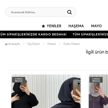
YENILER
HAŞEMA
MAYO
M SİPARİŞLERİNİZDE KARGO BEDAVA!
TÜM SİPARİŞLERİNİZD
Anasayfa
Dış Giyim
Ferace
Gülru Ferace
İlgili ürün
KARGO
KARGO
BEDAVA
BEDAVA