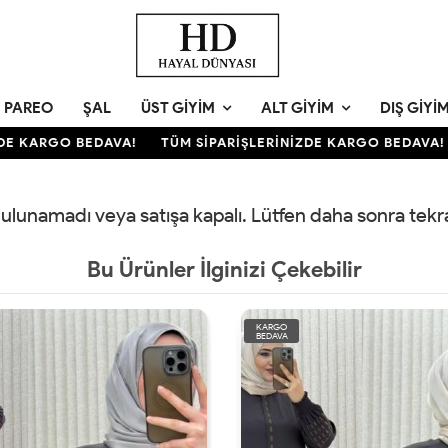
PAREO
ŞAL
ÜST GIYIM
ALT GIYIM
DIŞ GIYI
E KARGO BEDAVA!
TÜM SİPARİŞLERİNİZDE KARGO BEDAVA!
 bulunamadı veya satışa kapalı. Lütfen daha sonra tek
Bu Ürünler İlginizi Çekebilir
KARGO
BEDAVA