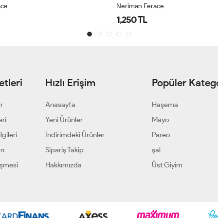
ace
Neriman Ferace
1,250 TL
tleri
Hızlı Erişim
Popüler Katego
ar
Anasayfa
Haşema
eri
Yeni Ürünler
Mayo
gileri
İndirimdeki Ürünler
Pareo
rı
Sipariş Takip
şal
eşmesi
Hakkımızda
Üst Giyim