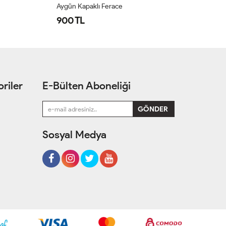
Aygün Kapaklı Ferace
Su
900 TL
1
riler
E-Bülten Aboneliği
Sosyal Medya