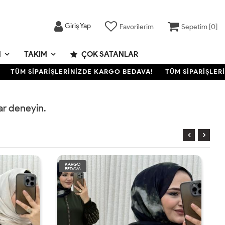
Giriş Yap
Favorilerim
Sepetim [
0
]
M
TAKIM
ÇOK SATANLAR
TÜM SİPARİŞLERİNİZDE KARGO BEDAVA!
TÜM SİPARİŞLERİ
rar deneyin.
KARGO
BEDAVA