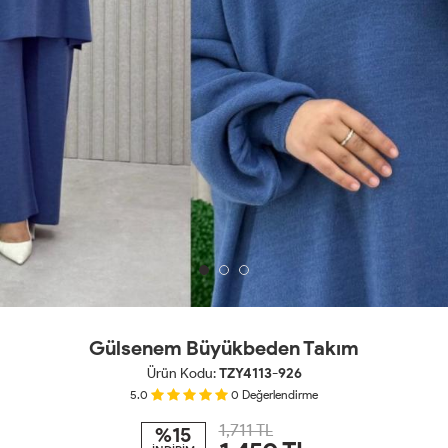
Gülsenem Büyükbeden Takım
Ürün Kodu:
TZY4113-926
5.0
0
Değerlendirme
1,711 TL
%15