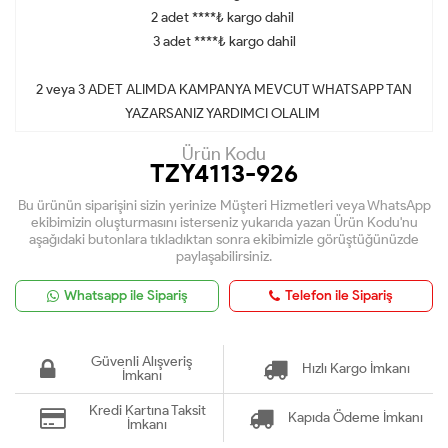
2 adet ****₺ kargo dahil
3 adet ****₺ kargo dahil
2 veya 3 ADET ALIMDA KAMPANYA MEVCUT WHATSAPP TAN
YAZARSANIZ YARDIMCI OLALIM
Ürün Kodu
TZY4113-926
Bu ürünün siparişini sizin yerinize Müşteri Hizmetleri veya WhatsApp
ekibimizin oluşturmasını isterseniz yukarıda yazan Ürün Kodu'nu
aşağıdaki butonlara tıkladıktan sonra ekibimizle görüştüğünüzde
paylaşabilirsiniz.
Whatsapp ile Sipariş
Telefon ile Sipariş
Güvenli Alışveriş
Hızlı Kargo İmkanı
İmkanı
Kredi Kartına Taksit
Kapıda Ödeme İmkanı
İmkanı