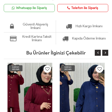
Whatsapp ile Sipariş
Telefon ile Sipariş
Güvenli Alışveriş
Hızlı Kargo İmkanı
İmkanı
Kredi Kartına Taksit
Kapıda Ödeme İmkanı
İmkanı
Bu Ürünler İlginizi Çekebilir
KARGO
KARGO
BEDAVA
BEDAVA