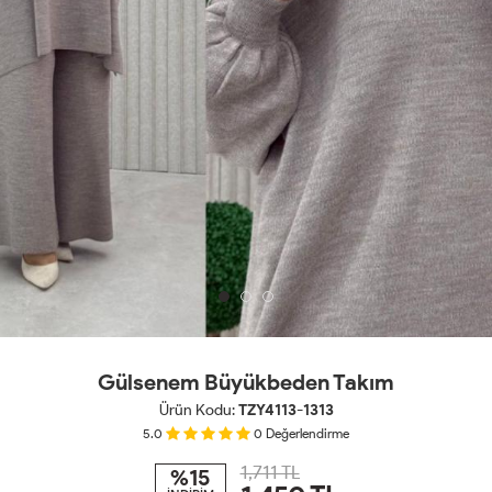
Gülsenem Büyükbeden Takım
Ürün Kodu:
TZY4113-1313
5.0
0
Değerlendirme
1,711 TL
%15