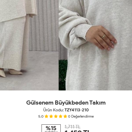
Gülsenem Büyükbeden Takım
Ürün Kodu:
TZY4113-210
5.0
0
Değerlendirme
1,711 TL
%15