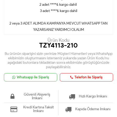
2 adet ****₺ kargo dahil
3 adet ****₺ kargo dahil
2 veya 3 ADET ALIMDA KAMPANYA MEVCUT WHATSAPP TAN
YAZARSANIZ YARDIMCI OLALIM
Ürün Kodu
TZY4113-210
Bu ürünün siparişini sizin yerinize Müşteri Hizmetleri veya WhatsApp
ekibimizin oluşturmasını isterseniz yukarıda yazan Ürün Kodu'nu
aşağıdaki butonlara tıkladıktan sonra ekibimizle görüştüğünüzde
paylaşabilirsiniz.
Whatsapp ile Sipariş
Telefon ile Sipariş
Güvenli Alışveriş
Hızlı Kargo İmkanı
İmkanı
Kredi Kartına Taksit
Kapıda Ödeme İmkanı
İmkanı