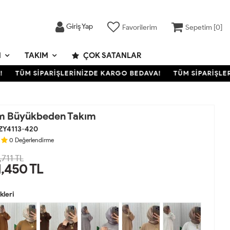
Giriş Yap
Favorilerim
Sepetim [
0
]
M
TAKIM
ÇOK SATANLAR
TÜM SİPARİŞLERİNİZDE KARGO BEDAVA!
TÜM SİPARİŞLERİN
m Büyükbeden Takım
ZY4113-420
0
Değerlendirme
,711 TL
1,450
TL
leri