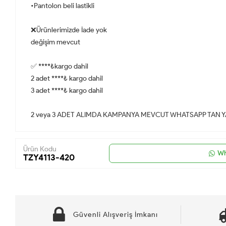
•Pantolon beli lastikli
❌Ürünlerimizde İade yok
değişim mevcut
✅ ****₺kargo dahil
2 adet ****₺ kargo dahil
3 adet ****₺ kargo dahil
2 veya 3 ADET ALIMDA KAMPANYA MEVCUT WHATSAPP TAN Y
Ürün Kodu
Wh
TZY4113-420
Güvenli Alışveriş İmkanı