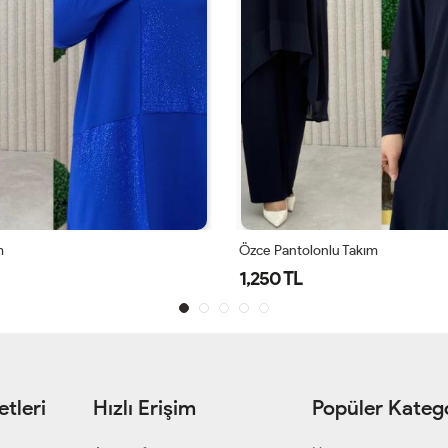
m
Özce Pantolonlu Takım
1,250 TL
tleri
Hızlı Erişim
Popüler Katego