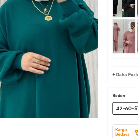
+
Daha Fazl
Beden
42-60-