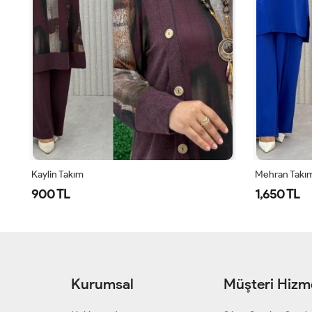
Kaylin Takım
Mehran Takı
900 TL
1,650 TL
Kurumsal
Müşteri Hizme