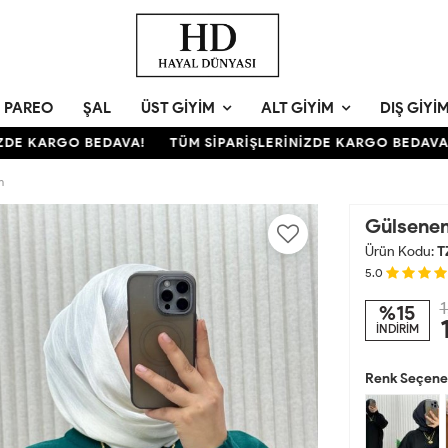
PAREO
ŞAL
ÜST GIYIM
ALT GIYIM
DIŞ GIYI
E KARGO BEDAVA!
TÜM SİPARİŞLERİNİZDE KARGO BEDAVA!
m
Gülsene
Ürün Kodu:
T
5.0
1
%15
İNDİRİM
Renk Seçenek