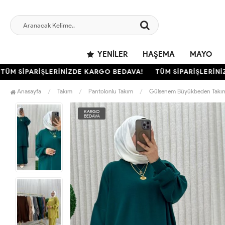
YENILER
HAŞEMA
MAYO
 SİPARİŞLERİNİZDE KARGO BEDAVA!
TÜM SİPARİŞLERİNİZD
Anasayfa
Takım
Pantolonlu Takım
Gülsenem Büyükbeden Takı
KARGO
BEDAVA