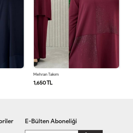
Mehran Takım
Öz
1,650 TL
1
riler
E-Bülten Aboneliği