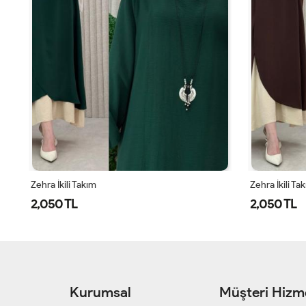
Zehra İkili Takım
Zehra İkili Ta
2,050 TL
2,050 TL
Kurumsal
Müşteri Hizme