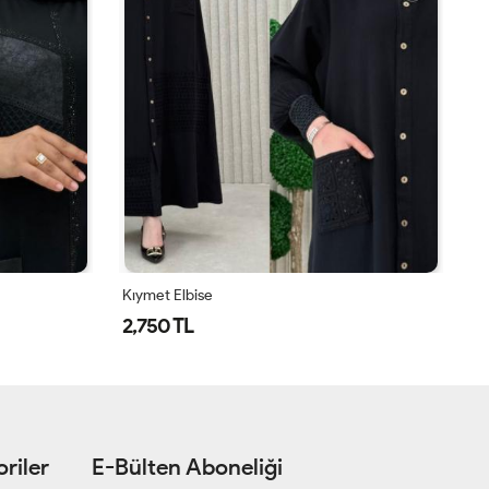
Kıymet Elbise
Ay
2,750 TL
1
riler
E-Bülten Aboneliği