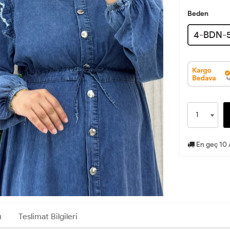
Beden
4-BDN-
En geç 10 
ı
Teslimat Bilgileri