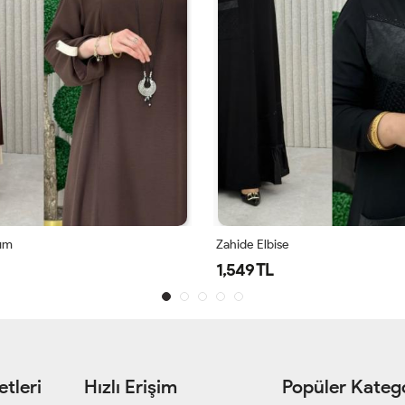
kım
Zahide Elbise
1,549 TL
tleri
Hızlı Erişim
Popüler Katego