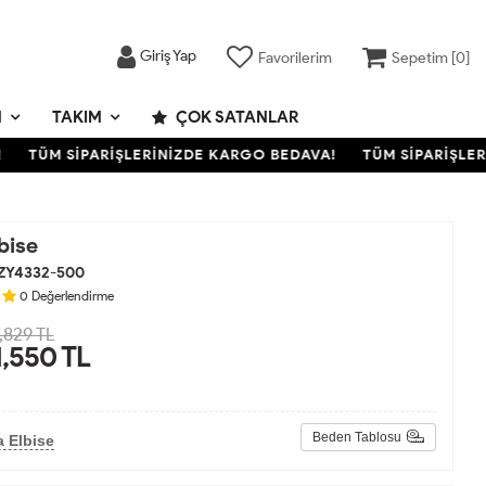
Giriş Yap
Favorilerim
Sepetim [
0
]
M
TAKIM
ÇOK SATANLAR
TÜM SİPARİŞLERİNİZDE KARGO BEDAVA!
TÜM SİPARİŞLERİN
bise
ZY4332-500
0
Değerlendirme
,829 TL
1,550
TL
Beden Tablosu
 Elbise