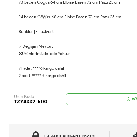
?3 beden Göğüs 64 cm Elbise Basen 72 cm Pazu 23 cm
?4 beden Göğüs 68 cm Elbise Basen 76 cm Pazu 25 cm
Renkler | • Lacivert
✅Değişim Mevcut
❌Ürünlerimizde İade Yoktur
?1 adet ****₺ kargo dahil
2 adet ***** ₺ kargo dahil
Ürün Kodu
Wh
TZY4332-500
Güvenli Alışveriş İmkanı