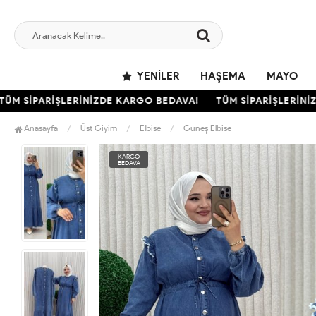
YENILER
HAŞEMA
MAYO
 SİPARİŞLERİNİZDE KARGO BEDAVA!
TÜM SİPARİŞLERİNİZD
Anasayfa
Üst Giyim
Elbise
Güneş Elbise
KARGO
BEDAVA