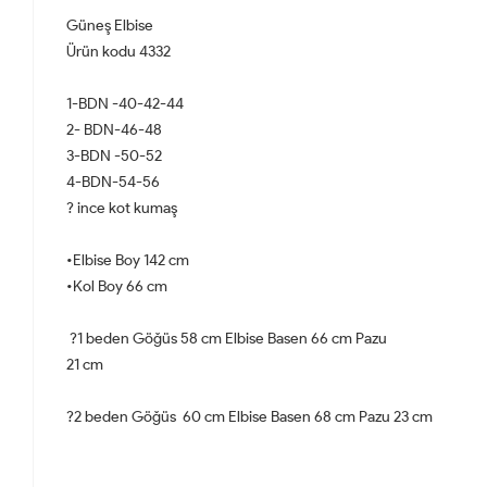
Güneş Elbise
Ürün kodu 4332
1-BDN -40-42-44
2- BDN-46-48
3-BDN -50-52
4-BDN-54-56
? ince kot kumaş
•Elbise Boy 142 cm
•Kol Boy 66 cm
?1 beden Göğüs 58 cm Elbise Basen 66 cm Pazu
21 cm
?2 beden Göğüs 60 cm Elbise Basen 68 cm Pazu 23 cm