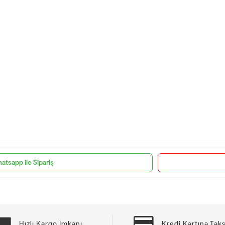
atsapp ile Sipariş
Hızlı Kargo İmkanı
Kredi Kartına Taks